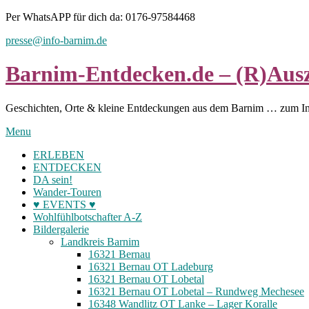
Skip
Per WhatsAPP für dich da: 0176-97584468
to
presse@info-barnim.de
content
Barnim-Entdecken.de – (R)Ausz
Geschichten, Orte & kleine Entdeckungen aus dem Barnim … zum I
Menu
ERLEBEN
ENTDECKEN
DA sein!
Wander-Touren
♥ EVENTS ♥
Wohlfühlbotschafter A-Z
Bildergalerie
Landkreis Barnim
16321 Bernau
16321 Bernau OT Ladeburg
16321 Bernau OT Lobetal
16321 Bernau OT Lobetal – Rundweg Mechesee
16348 Wandlitz OT Lanke – Lager Koralle