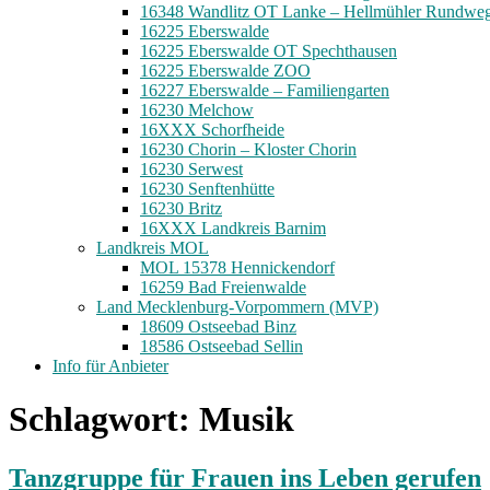
16348 Wandlitz OT Lanke – Hellmühler Rundwe
16225 Eberswalde
16225 Eberswalde OT Spechthausen
16225 Eberswalde ZOO
16227 Eberswalde – Familiengarten
16230 Melchow
16XXX Schorfheide
16230 Chorin – Kloster Chorin
16230 Serwest
16230 Senftenhütte
16230 Britz
16XXX Landkreis Barnim
Landkreis MOL
MOL 15378 Hennickendorf
16259 Bad Freienwalde
Land Mecklenburg-Vorpommern (MVP)
18609 Ostseebad Binz
18586 Ostseebad Sellin
Info für Anbieter
Schlagwort:
Musik
Tanzgruppe für Frauen ins Leben gerufen