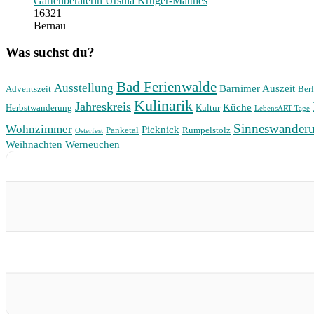
Gartenberaterin Ursula Krüger-Matthes
16321
Bernau
Was suchst du?
Bad Ferienwalde
Ausstellung
Barnimer Auszeit
Adventszeit
Berl
Kulinarik
Jahreskreis
Küche
Herbstwanderung
Kultur
LebensART-Tage
Sinneswander
Wohnzimmer
Picknick
Panketal
Rumpelstolz
Osterfest
Weihnachten
Werneuchen