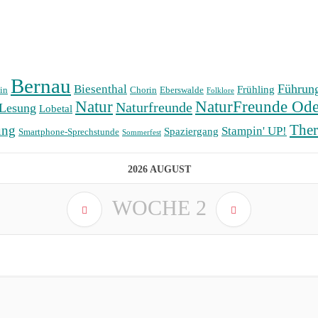
Bernau
Führun
Biesenthal
Frühling
in
Chorin
Eberswalde
Folklore
Natur
NaturFreunde Ode
Naturfreunde
Lesung
Lobetal
The
ung
Stampin' UP!
Spaziergang
Smartphone-Sprechstunde
Sommerfest
2026 AUGUST
WOCHE
2