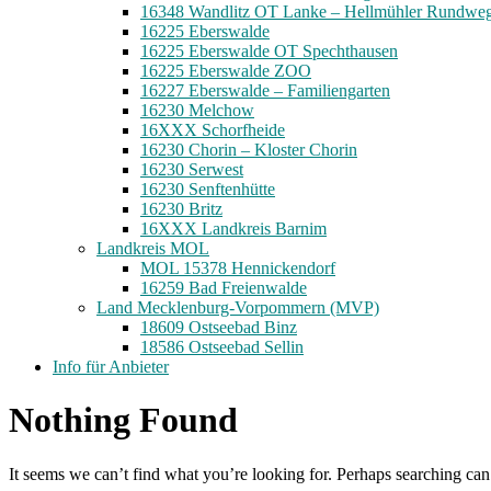
16348 Wandlitz OT Lanke – Hellmühler Rundwe
16225 Eberswalde
16225 Eberswalde OT Spechthausen
16225 Eberswalde ZOO
16227 Eberswalde – Familiengarten
16230 Melchow
16XXX Schorfheide
16230 Chorin – Kloster Chorin
16230 Serwest
16230 Senftenhütte
16230 Britz
16XXX Landkreis Barnim
Landkreis MOL
MOL 15378 Hennickendorf
16259 Bad Freienwalde
Land Mecklenburg-Vorpommern (MVP)
18609 Ostseebad Binz
18586 Ostseebad Sellin
Info für Anbieter
Nothing Found
It seems we can’t find what you’re looking for. Perhaps searching can