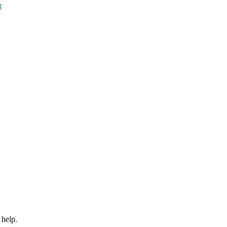
g
 help.