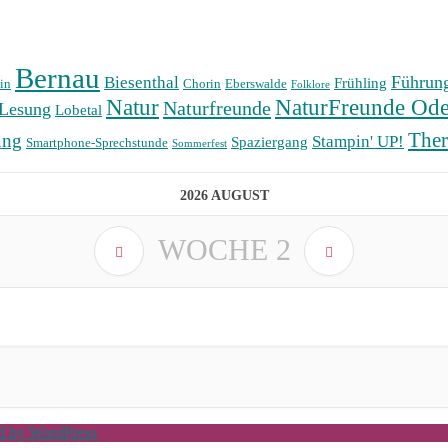
Bernau
Führun
Biesenthal
Frühling
in
Chorin
Eberswalde
Folklore
Natur
NaturFreunde Ode
Naturfreunde
Lesung
Lobetal
The
ung
Stampin' UP!
Spaziergang
Smartphone-Sprechstunde
Sommerfest
2026 AUGUST
WOCHE
2
ed by WordPress