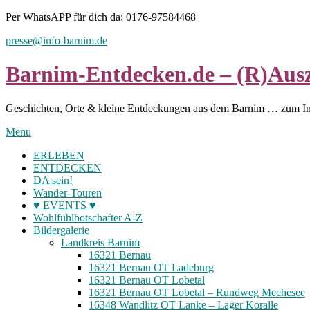
Skip
Per WhatsAPP für dich da: 0176-97584468
to
presse@info-barnim.de
content
Barnim-Entdecken.de – (R)Ausz
Geschichten, Orte & kleine Entdeckungen aus dem Barnim … zum I
Menu
ERLEBEN
ENTDECKEN
DA sein!
Wander-Touren
♥ EVENTS ♥
Wohlfühlbotschafter A-Z
Bildergalerie
Landkreis Barnim
16321 Bernau
16321 Bernau OT Ladeburg
16321 Bernau OT Lobetal
16321 Bernau OT Lobetal – Rundweg Mechesee
16348 Wandlitz OT Lanke – Lager Koralle