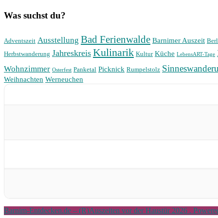
Was suchst du?
Bad Ferienwalde
Ausstellung
Barnimer Auszeit
Adventszeit
Berl
Kulinarik
Jahreskreis
Küche
Herbstwanderung
Kultur
LebensART-Tage
Sinneswander
Wohnzimmer
Picknick
Panketal
Rumpelstolz
Osterfest
Weihnachten
Werneuchen
Barnim-Entdecken.de – (R)Auszeiten vor der Haustür 2026 . Power