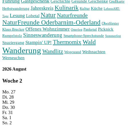
Führung
Gastgeschenk
Geschichte
Gesunde Geschenke
Grußkarte
Kulinarik
Jahreskreis
Küche
Herbstwanderung
Kultur
LebensART-
Natur
Naturfreunde
Lesung
Lobetal
Tage
NaturFreunde Oderbarnim-Oderland
Oberförster
Offenes Wohnzimmer
Picknick
Klaus Brucker
Panketal
Osterfest
Sinneswanderung
Rumpelstolz
Smartphone-Sprechstunde
Sommerfest
Wald
Thermomix
Stampin' UP!
Spaziergang
Wanderung
Wandlitz
Weihnachten
Wegesrand
Werneuchen
2026 August
Woche
2
Mo.
27
Di.
28
Mi.
29
Do.
30
Fr.
31
Sa.
1
So.
2