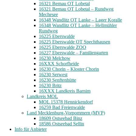
16321 Bernau OT Lobetal
16321 Bernau OT Lobetal – Rundweg
Mechesee
16348 Wandlitz OT Lanke – Lager Koralle
16348 Wandlitz OT Lanke – Hellmühler
Rundweg
16225 Eberswalde
16225 Eberswalde OT Spechthausen
16225 Eberswalde ZOO
16227 Eberswalde – Familiengarten
16230 Melchow
16XXX Schorfheide
16230 Chorin – Kloster Chorin
16230 Serwest
16230 Senftenhütte
16230 Britz
16XXX Landkreis Barnim
Landkreis MOL
MOL 15378 Hennickendorf
16259 Bad Freienwalde
Land Mecklenburg-Vorpommern (MVP)
18609 Ostseebad Binz
18586 Ostseebad Sellin
Info für Anbieter