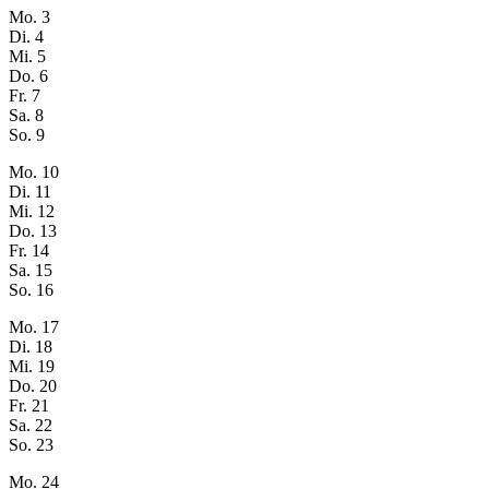
Mo.
3
Di.
4
Mi.
5
Do.
6
Fr.
7
Sa.
8
So.
9
Mo.
10
Di.
11
Mi.
12
Do.
13
Fr.
14
Sa.
15
So.
16
Mo.
17
Di.
18
Mi.
19
Do.
20
Fr.
21
Sa.
22
So.
23
Mo.
24