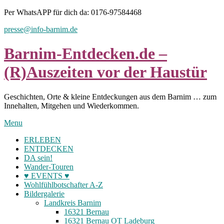
Skip
Per WhatsAPP für dich da: 0176-97584468
to
presse@info-barnim.de
content
Barnim-Entdecken.de –
(R)Auszeiten vor der Haustür
Geschichten, Orte & kleine Entdeckungen aus dem Barnim … zum
Innehalten, Mitgehen und Wiederkommen.
Menu
ERLEBEN
ENTDECKEN
DA sein!
Wander-Touren
♥ EVENTS ♥
Wohlfühlbotschafter A-Z
Bildergalerie
Landkreis Barnim
16321 Bernau
16321 Bernau OT Ladeburg