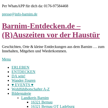
Skip
Per WhatsAPP für dich da: 0176-97584468
to
presse@info-barnim.de
content
Barnim-Entdecken.de –
(R)Auszeiten vor der Haustür
Geschichten, Orte & kleine Entdeckungen aus dem Barnim … zum
Innehalten, Mitgehen und Wiederkommen.
Menu
ERLEBEN
ENTDECKEN
DA sein!
Wander-Touren
♥ EVENTS ♥
Wohlfühlbotschafter A-Z
Bildergalerie
Landkreis Barnim
16321 Bernau
16321 Bernau OT Ladeburg