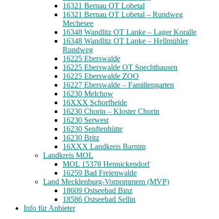
16321 Bernau OT Lobetal
16321 Bernau OT Lobetal – Rundweg
Mechesee
16348 Wandlitz OT Lanke – Lager Koralle
16348 Wandlitz OT Lanke – Hellmühler
Rundweg
16225 Eberswalde
16225 Eberswalde OT Spechthausen
16225 Eberswalde ZOO
16227 Eberswalde – Familiengarten
16230 Melchow
16XXX Schorfheide
16230 Chorin – Kloster Chorin
16230 Serwest
16230 Senftenhütte
16230 Britz
16XXX Landkreis Barnim
Landkreis MOL
MOL 15378 Hennickendorf
16259 Bad Freienwalde
Land Mecklenburg-Vorpommern (MVP)
18609 Ostseebad Binz
18586 Ostseebad Sellin
Info für Anbieter