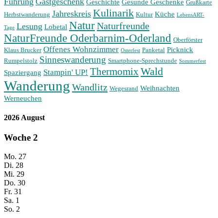
Führung
Gastgeschenk
Geschichte
Gesunde Geschenke
Grußkarte
Kulinarik
Jahreskreis
Küche
Herbstwanderung
Kultur
LebensART-
Natur
Naturfreunde
Lesung
Lobetal
Tage
NaturFreunde Oderbarnim-Oderland
Oberförster
Offenes Wohnzimmer
Picknick
Klaus Brucker
Panketal
Osterfest
Sinneswanderung
Rumpelstolz
Smartphone-Sprechstunde
Sommerfest
Wald
Thermomix
Stampin' UP!
Spaziergang
Wanderung
Wandlitz
Weihnachten
Wegesrand
Werneuchen
2026 August
Woche
2
Mo.
27
Di.
28
Mi.
29
Do.
30
Fr.
31
Sa.
1
So.
2