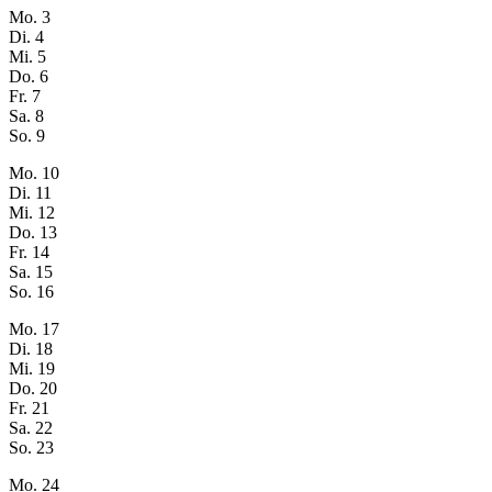
Mo.
3
Di.
4
Mi.
5
Do.
6
Fr.
7
Sa.
8
So.
9
Mo.
10
Di.
11
Mi.
12
Do.
13
Fr.
14
Sa.
15
So.
16
Mo.
17
Di.
18
Mi.
19
Do.
20
Fr.
21
Sa.
22
So.
23
Mo.
24