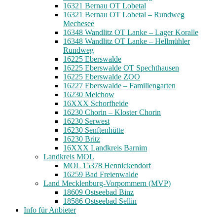
16321 Bernau OT Lobetal
16321 Bernau OT Lobetal – Rundweg
Mechesee
16348 Wandlitz OT Lanke – Lager Koralle
16348 Wandlitz OT Lanke – Hellmühler
Rundweg
16225 Eberswalde
16225 Eberswalde OT Spechthausen
16225 Eberswalde ZOO
16227 Eberswalde – Familiengarten
16230 Melchow
16XXX Schorfheide
16230 Chorin – Kloster Chorin
16230 Serwest
16230 Senftenhütte
16230 Britz
16XXX Landkreis Barnim
Landkreis MOL
MOL 15378 Hennickendorf
16259 Bad Freienwalde
Land Mecklenburg-Vorpommern (MVP)
18609 Ostseebad Binz
18586 Ostseebad Sellin
Info für Anbieter