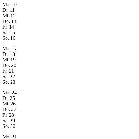
Mo.
10
Di.
11
Mi.
12
Do.
13
Fr.
14
Sa.
15
So.
16
Mo.
17
Di.
18
Mi.
19
Do.
20
Fr.
21
Sa.
22
So.
23
Mo.
24
Di.
25
Mi.
26
Do.
27
Fr.
28
Sa.
29
So.
30
Mo.
31