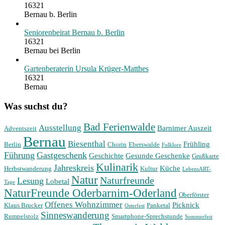
16321
Bernau b. Berlin
Seniorenbeirat Bernau b. Berlin
16321
Bernau bei Berlin
Gartenberaterin Ursula Krüger-Matthes
16321
Bernau
Was suchst du?
Bad Ferienwalde
Ausstellung
Barnimer Auszeit
Adventszeit
Bernau
Biesenthal
Frühling
Berlin
Chorin
Eberswalde
Folklore
Führung
Gastgeschenk
Geschichte
Gesunde Geschenke
Grußkarte
Kulinarik
Jahreskreis
Küche
Herbstwanderung
Kultur
LebensART-
Natur
Naturfreunde
Lesung
Lobetal
Tage
NaturFreunde Oderbarnim-Oderland
Oberförster
Offenes Wohnzimmer
Picknick
Klaus Brucker
Panketal
Osterfest
Sinneswanderung
Rumpelstolz
Smartphone-Sprechstunde
Sommerfest