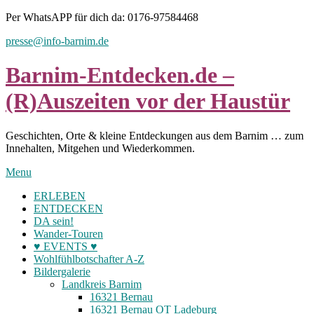
Skip
Per WhatsAPP für dich da: 0176-97584468
to
presse@info-barnim.de
content
Barnim-Entdecken.de –
(R)Auszeiten vor der Haustür
Geschichten, Orte & kleine Entdeckungen aus dem Barnim … zum
Innehalten, Mitgehen und Wiederkommen.
Menu
ERLEBEN
ENTDECKEN
DA sein!
Wander-Touren
♥ EVENTS ♥
Wohlfühlbotschafter A-Z
Bildergalerie
Landkreis Barnim
16321 Bernau
16321 Bernau OT Ladeburg