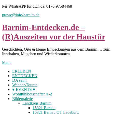
Skip
Per WhatsAPP für dich da: 0176-97584468
to
presse@info-barnim.de
content
Barnim-Entdecken.de –
(R)Auszeiten vor der Haustür
Geschichten, Orte & kleine Entdeckungen aus dem Barnim … zum
Innehalten, Mitgehen und Wiederkommen.
Menu
ERLEBEN
ENTDECKEN
DA sein!
Wander-Touren
♥ EVENTS ♥
Wohlfühlbotschafter A-Z
Bildergalerie
Landkreis Barnim
16321 Bernau
16321 Bernau OT Ladeburg