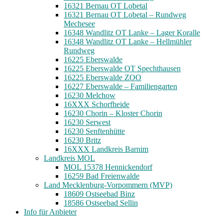
16321 Bernau OT Lobetal
16321 Bernau OT Lobetal – Rundweg
Mechesee
16348 Wandlitz OT Lanke – Lager Koralle
16348 Wandlitz OT Lanke – Hellmühler
Rundweg
16225 Eberswalde
16225 Eberswalde OT Spechthausen
16225 Eberswalde ZOO
16227 Eberswalde – Familiengarten
16230 Melchow
16XXX Schorfheide
16230 Chorin – Kloster Chorin
16230 Serwest
16230 Senftenhütte
16230 Britz
16XXX Landkreis Barnim
Landkreis MOL
MOL 15378 Hennickendorf
16259 Bad Freienwalde
Land Mecklenburg-Vorpommern (MVP)
18609 Ostseebad Binz
18586 Ostseebad Sellin
Info für Anbieter