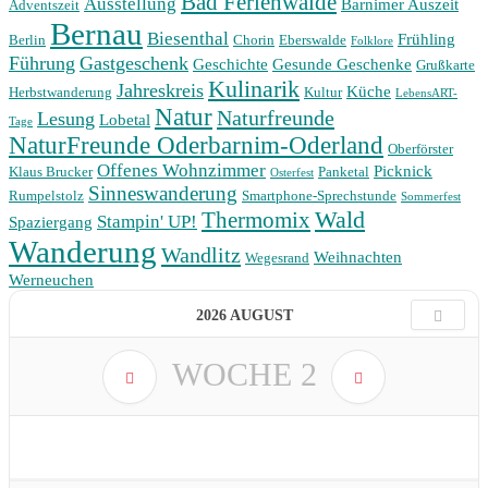
Bad Ferienwalde
Ausstellung
Barnimer Auszeit
Adventszeit
Bernau
Biesenthal
Frühling
Berlin
Chorin
Eberswalde
Folklore
Führung
Gastgeschenk
Geschichte
Gesunde Geschenke
Grußkarte
Kulinarik
Jahreskreis
Küche
Herbstwanderung
Kultur
LebensART-
Natur
Naturfreunde
Lesung
Lobetal
Tage
NaturFreunde Oderbarnim-Oderland
Oberförster
Offenes Wohnzimmer
Picknick
Klaus Brucker
Panketal
Osterfest
Sinneswanderung
Rumpelstolz
Smartphone-Sprechstunde
Sommerfest
Wald
Thermomix
Stampin' UP!
Spaziergang
Wanderung
Wandlitz
Weihnachten
Wegesrand
Werneuchen
2026 AUGUST
WOCHE
2