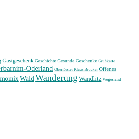
g
Gastgeschenk
Geschichte
Gesunde Geschenke
Grußkarte
rbarnim-Oderland
Offenes
Oberförster Klaus Brucker
Wanderung
Wald
rmomix
Wandlitz
Wegesrand