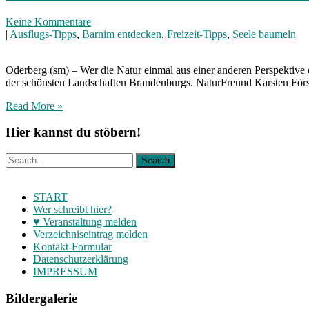
Keine Kommentare
|
Ausflugs-Tipps
,
Barnim entdecken
,
Freizeit-Tipps
,
Seele baumeln
Oderberg (sm) – Wer die Natur einmal aus einer anderen Perspektive
der schönsten Landschaften Brandenburgs. NaturFreund Karsten Först
Read More »
Hier kannst du stöbern!
START
Wer schreibt hier?
♥ Veranstaltung melden
Verzeichniseintrag melden
Kontakt-Formular
Datenschutzerklärung
IMPRESSUM
Bildergalerie