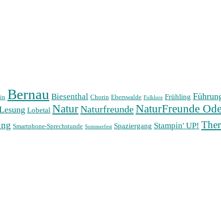
Bernau
Führun
Biesenthal
Frühling
in
Chorin
Eberswalde
Folklore
Natur
NaturFreunde Ode
Naturfreunde
Lesung
Lobetal
The
ung
Stampin' UP!
Spaziergang
Smartphone-Sprechstunde
Sommerfest