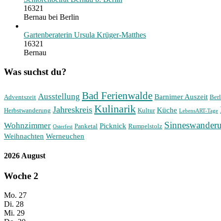
16321
Bernau bei Berlin
Gartenberaterin Ursula Krüger-Matthes
16321
Bernau
Was suchst du?
Bad Ferienwalde
Ausstellung
Barnimer Auszeit
Adventszeit
Berl
Kulinarik
Jahreskreis
Küche
Herbstwanderung
Kultur
LebensART-Tage
Sinneswander
Wohnzimmer
Picknick
Panketal
Rumpelstolz
Osterfest
Weihnachten
Werneuchen
2026 August
Woche
2
Mo.
27
Di.
28
Mi.
29