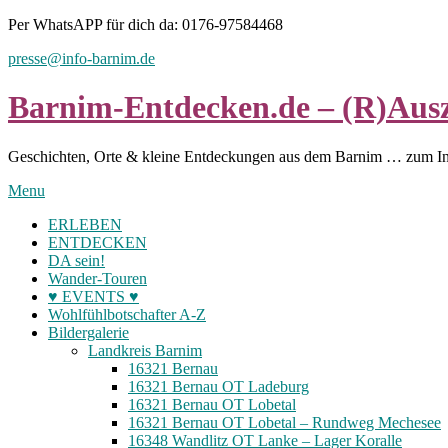
Skip
Per WhatsAPP für dich da: 0176-97584468
to
presse@info-barnim.de
content
Barnim-Entdecken.de – (R)Ausz
Geschichten, Orte & kleine Entdeckungen aus dem Barnim … zum I
Menu
ERLEBEN
ENTDECKEN
DA sein!
Wander-Touren
♥ EVENTS ♥
Wohlfühlbotschafter A-Z
Bildergalerie
Landkreis Barnim
16321 Bernau
16321 Bernau OT Ladeburg
16321 Bernau OT Lobetal
16321 Bernau OT Lobetal – Rundweg Mechesee
16348 Wandlitz OT Lanke – Lager Koralle