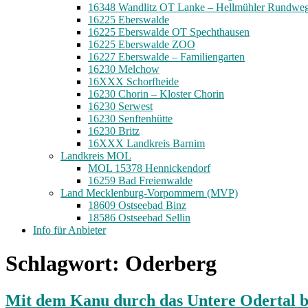
16348 Wandlitz OT Lanke – Hellmühler Rundwe
16225 Eberswalde
16225 Eberswalde OT Spechthausen
16225 Eberswalde ZOO
16227 Eberswalde – Familiengarten
16230 Melchow
16XXX Schorfheide
16230 Chorin – Kloster Chorin
16230 Serwest
16230 Senftenhütte
16230 Britz
16XXX Landkreis Barnim
Landkreis MOL
MOL 15378 Hennickendorf
16259 Bad Freienwalde
Land Mecklenburg-Vorpommern (MVP)
18609 Ostseebad Binz
18586 Ostseebad Sellin
Info für Anbieter
Schlagwort:
Oderberg
Mit dem Kanu durch das Untere Odertal bi