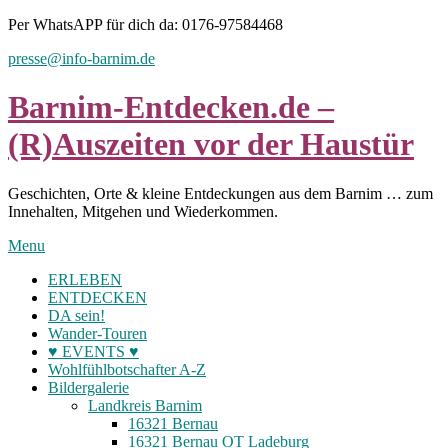
Skip
Per WhatsAPP für dich da: 0176-97584468
to
presse@info-barnim.de
content
Barnim-Entdecken.de –
(R)Auszeiten vor der Haustür
Geschichten, Orte & kleine Entdeckungen aus dem Barnim … zum
Innehalten, Mitgehen und Wiederkommen.
Menu
ERLEBEN
ENTDECKEN
DA sein!
Wander-Touren
♥ EVENTS ♥
Wohlfühlbotschafter A-Z
Bildergalerie
Landkreis Barnim
16321 Bernau
16321 Bernau OT Ladeburg