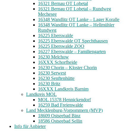
16321 Bernau OT Lobetal
16321 Bernau OT Lobetal – Rundweg
Mechesee
16348 Wandlitz OT Lanke – Lager Koralle
16348 Wandlitz OT Lanke – Hellmühler
Rundweg
16225 Eberswalde
16225 Eberswalde OT Spechthausen
16225 Eberswalde ZOO
16227 Eberswalde – Familiengarten
16230 Melchow
16XXX Schorfheide
16230 Chorin – Kloster Chorin
16230 Serwest
16230 Senftenhütte
16230 Britz
16XXX Landkreis Barnim
Landkreis MOL
MOL 15378 Hennickendorf
16259 Bad Freienwalde
Land Mecklenburg-Vorpommern (MVP)
18609 Ostseebad Binz
18586 Ostseebad Sellin
Info für Anbieter