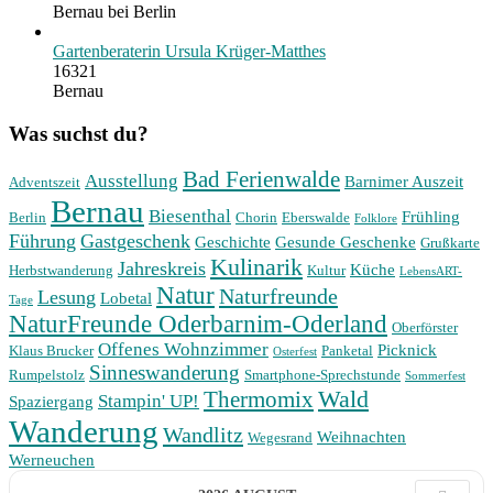
Bernau bei Berlin
Gartenberaterin Ursula Krüger-Matthes
16321
Bernau
Was suchst du?
Bad Ferienwalde
Ausstellung
Barnimer Auszeit
Adventszeit
Bernau
Biesenthal
Frühling
Berlin
Chorin
Eberswalde
Folklore
Führung
Gastgeschenk
Geschichte
Gesunde Geschenke
Grußkarte
Kulinarik
Jahreskreis
Küche
Herbstwanderung
Kultur
LebensART-
Natur
Naturfreunde
Lesung
Lobetal
Tage
NaturFreunde Oderbarnim-Oderland
Oberförster
Offenes Wohnzimmer
Picknick
Klaus Brucker
Panketal
Osterfest
Sinneswanderung
Rumpelstolz
Smartphone-Sprechstunde
Sommerfest
Wald
Thermomix
Stampin' UP!
Spaziergang
Wanderung
Wandlitz
Weihnachten
Wegesrand
Werneuchen