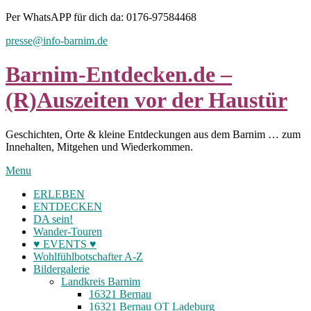
Skip
Per WhatsAPP für dich da: 0176-97584468
to
presse@info-barnim.de
content
Barnim-Entdecken.de –
(R)Auszeiten vor der Haustür
Geschichten, Orte & kleine Entdeckungen aus dem Barnim … zum
Innehalten, Mitgehen und Wiederkommen.
Menu
ERLEBEN
ENTDECKEN
DA sein!
Wander-Touren
♥ EVENTS ♥
Wohlfühlbotschafter A-Z
Bildergalerie
Landkreis Barnim
16321 Bernau
16321 Bernau OT Ladeburg