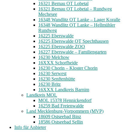
16321 Bernau OT Lobetal
16321 Bernau OT Lobetal – Rundweg
Mechesee
16348 Wandlitz OT Lanke – Lager Koralle
16348 Wandlitz OT Lanke – Hellmühler
Rundweg
16225 Eberswalde
16225 Eberswalde OT Spechthausen
16225 Eberswalde ZOO
16227 Eberswalde – Familiengarten
16230 Melchow
16XXX Schorfheide
16230 Chorin – Kloster Chorin
16230 Serwest
16230 Senftenhütte
16230 Britz
16XXX Landkreis Barnim
Landkreis MOL
MOL 15378 Hennickendorf
16259 Bad Freienwalde
Land Mecklenburg-Vorpommern (MVP)
18609 Ostseebad Binz
18586 Ostseebad Sellin
Info für Anbieter