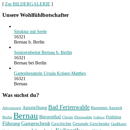
[
Zur BILDERGALERIE
]
Unsere Wohlfühlbotschafter
Struktur mit Seele
16321
Bernau b. Berlin
Seniorenbeirat Bernau b. Berlin
16321
Bernau bei Berlin
Gartenberaterin Ursula Krüger-Matthes
16321
Bernau
Was suchst du?
Bad Ferienwalde
Ausstellung
Barnimer Auszeit
Adventszeit
Bernau
Biesenthal
Frühling
Berlin
Chorin
Eberswalde
Folklore
Führung
Gastgeschenk
Geschichte
Gesunde Geschenke
Grußkarte