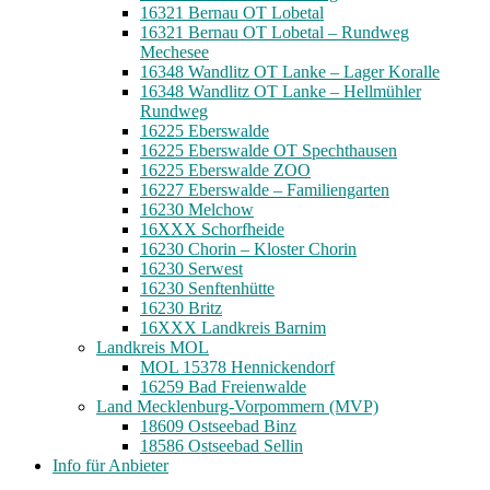
16321 Bernau OT Lobetal
16321 Bernau OT Lobetal – Rundweg
Mechesee
16348 Wandlitz OT Lanke – Lager Koralle
16348 Wandlitz OT Lanke – Hellmühler
Rundweg
16225 Eberswalde
16225 Eberswalde OT Spechthausen
16225 Eberswalde ZOO
16227 Eberswalde – Familiengarten
16230 Melchow
16XXX Schorfheide
16230 Chorin – Kloster Chorin
16230 Serwest
16230 Senftenhütte
16230 Britz
16XXX Landkreis Barnim
Landkreis MOL
MOL 15378 Hennickendorf
16259 Bad Freienwalde
Land Mecklenburg-Vorpommern (MVP)
18609 Ostseebad Binz
18586 Ostseebad Sellin
Info für Anbieter