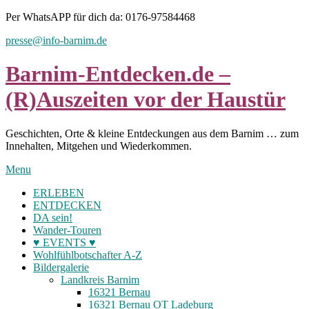
Skip
Per WhatsAPP für dich da: 0176-97584468
to
presse@info-barnim.de
content
Barnim-Entdecken.de –
(R)Auszeiten vor der Haustür
Geschichten, Orte & kleine Entdeckungen aus dem Barnim … zum
Innehalten, Mitgehen und Wiederkommen.
Menu
ERLEBEN
ENTDECKEN
DA sein!
Wander-Touren
♥ EVENTS ♥
Wohlfühlbotschafter A-Z
Bildergalerie
Landkreis Barnim
16321 Bernau
16321 Bernau OT Ladeburg