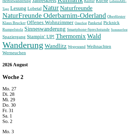
Jahreskreis
Küche
Herbstwanderung
Kultur
LebensART-
Natur
Naturfreunde
Lesung
Lobetal
Tage
NaturFreunde Oderbarnim-Oderland
Oberförster
Offenes Wohnzimmer
Picknick
Klaus Brucker
Panketal
Osterfest
Sinneswanderung
Rumpelstolz
Smartphone-Sprechstunde
Sommerfest
Wald
Thermomix
Stampin' UP!
Spaziergang
Wanderung
Wandlitz
Weihnachten
Wegesrand
Werneuchen
2026 August
Woche
2
Mo.
27
Di.
28
Mi.
29
Do.
30
Fr.
31
Sa.
1
So.
2
Mo.
3