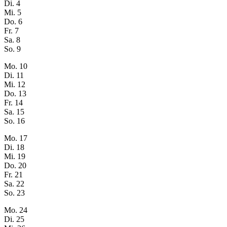
Di.
4
Mi.
5
Do.
6
Fr.
7
Sa.
8
So.
9
Mo.
10
Di.
11
Mi.
12
Do.
13
Fr.
14
Sa.
15
So.
16
Mo.
17
Di.
18
Mi.
19
Do.
20
Fr.
21
Sa.
22
So.
23
Mo.
24
Di.
25