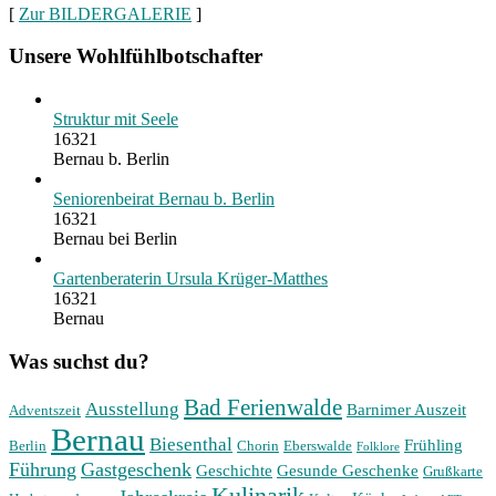
[
Zur BILDERGALERIE
]
Unsere Wohlfühlbotschafter
Struktur mit Seele
16321
Bernau b. Berlin
Seniorenbeirat Bernau b. Berlin
16321
Bernau bei Berlin
Gartenberaterin Ursula Krüger-Matthes
16321
Bernau
Was suchst du?
Bad Ferienwalde
Ausstellung
Barnimer Auszeit
Adventszeit
Bernau
Biesenthal
Frühling
Berlin
Chorin
Eberswalde
Folklore
Führung
Gastgeschenk
Geschichte
Gesunde Geschenke
Grußkarte
Kulinarik