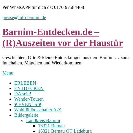
Skip
Per WhatsAPP für dich da: 0176-97584468
to
presse@info-barnim.de
content
Barnim-Entdecken.de –
(R)Auszeiten vor der Haustür
Geschichten, Orte & kleine Entdeckungen aus dem Barnim … zum
Innehalten, Mitgehen und Wiederkommen.
Menu
ERLEBEN
ENTDECKEN
DA sein!
Wander-Touren
♥ EVENTS ♥
Wohlfühlbotschafter A-Z
Bildergalerie
Landkreis Barnim
16321 Bernau
16321 Bernau OT Ladeburg