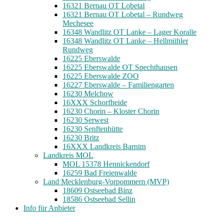
16321 Bernau OT Lobetal
16321 Bernau OT Lobetal – Rundweg
Mechesee
16348 Wandlitz OT Lanke – Lager Koralle
16348 Wandlitz OT Lanke – Hellmühler
Rundweg
16225 Eberswalde
16225 Eberswalde OT Spechthausen
16225 Eberswalde ZOO
16227 Eberswalde – Familiengarten
16230 Melchow
16XXX Schorfheide
16230 Chorin – Kloster Chorin
16230 Serwest
16230 Senftenhütte
16230 Britz
16XXX Landkreis Barnim
Landkreis MOL
MOL 15378 Hennickendorf
16259 Bad Freienwalde
Land Mecklenburg-Vorpommern (MVP)
18609 Ostseebad Binz
18586 Ostseebad Sellin
Info für Anbieter