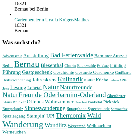
16321
Bernau bei Berlin
Gartenberaterin Ursula Krüger-Matthes
16321
Bernau
Was suchst du?
Bad Ferienwalde
Ausstellung
Barnimer Auszeit
Adventszeit
Bernau
Biesenthal
Frühling
Berlin
Chorin
Eberswalde
Folklore
Führung
Gastgeschenk
Geschichte
Gesunde Geschenke
Grußkarte
Kulinarik
Jahreskreis
Küche
Herbstwanderung
Kultur
LebensART-
Natur
Naturfreunde
Lesung
Lobetal
Tage
NaturFreunde Oderbarnim-Oderland
Oberförster
Offenes Wohnzimmer
Picknick
Klaus Brucker
Panketal
Osterfest
Sinneswanderung
Rumpelstolz
Smartphone-Sprechstunde
Sommerfest
Wald
Thermomix
Stampin' UP!
Spaziergang
Wanderung
Wandlitz
Weihnachten
Wegesrand
Werneuchen