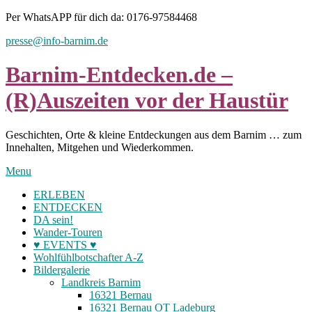
Skip
Per WhatsAPP für dich da: 0176-97584468
to
presse@info-barnim.de
content
Barnim-Entdecken.de –
(R)Auszeiten vor der Haustür
Geschichten, Orte & kleine Entdeckungen aus dem Barnim … zum
Innehalten, Mitgehen und Wiederkommen.
Menu
ERLEBEN
ENTDECKEN
DA sein!
Wander-Touren
♥ EVENTS ♥
Wohlfühlbotschafter A-Z
Bildergalerie
Landkreis Barnim
16321 Bernau
16321 Bernau OT Ladeburg