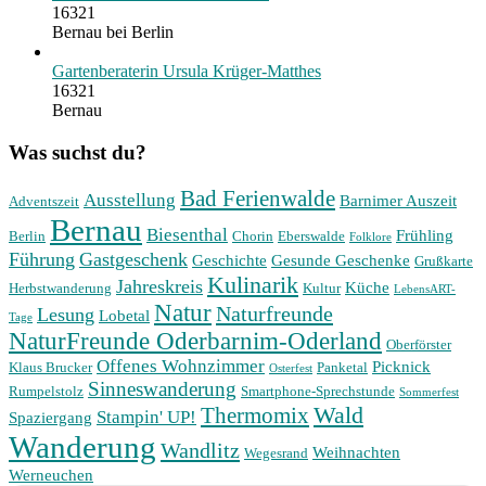
16321
Bernau bei Berlin
Gartenberaterin Ursula Krüger-Matthes
16321
Bernau
Was suchst du?
Bad Ferienwalde
Ausstellung
Barnimer Auszeit
Adventszeit
Bernau
Biesenthal
Frühling
Berlin
Chorin
Eberswalde
Folklore
Führung
Gastgeschenk
Geschichte
Gesunde Geschenke
Grußkarte
Kulinarik
Jahreskreis
Küche
Herbstwanderung
Kultur
LebensART-
Natur
Naturfreunde
Lesung
Lobetal
Tage
NaturFreunde Oderbarnim-Oderland
Oberförster
Offenes Wohnzimmer
Picknick
Klaus Brucker
Panketal
Osterfest
Sinneswanderung
Rumpelstolz
Smartphone-Sprechstunde
Sommerfest
Wald
Thermomix
Stampin' UP!
Spaziergang
Wanderung
Wandlitz
Weihnachten
Wegesrand
Werneuchen