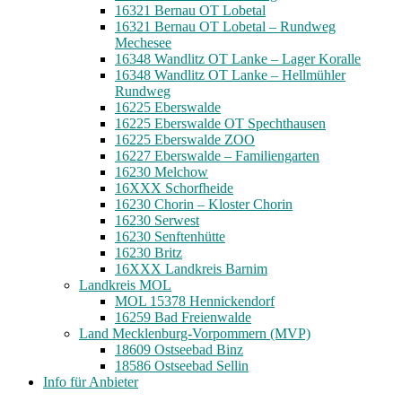
16321 Bernau OT Lobetal
16321 Bernau OT Lobetal – Rundweg
Mechesee
16348 Wandlitz OT Lanke – Lager Koralle
16348 Wandlitz OT Lanke – Hellmühler
Rundweg
16225 Eberswalde
16225 Eberswalde OT Spechthausen
16225 Eberswalde ZOO
16227 Eberswalde – Familiengarten
16230 Melchow
16XXX Schorfheide
16230 Chorin – Kloster Chorin
16230 Serwest
16230 Senftenhütte
16230 Britz
16XXX Landkreis Barnim
Landkreis MOL
MOL 15378 Hennickendorf
16259 Bad Freienwalde
Land Mecklenburg-Vorpommern (MVP)
18609 Ostseebad Binz
18586 Ostseebad Sellin
Info für Anbieter