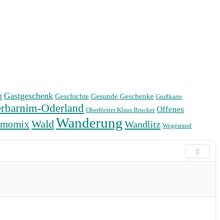
g
Gastgeschenk
Geschichte
Gesunde Geschenke
Grußkarte
rbarnim-Oderland
Offenes
Oberförster Klaus Brucker
Wanderung
Wald
rmomix
Wandlitz
Wegesrand