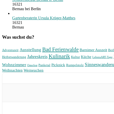
16321
Bernau bei Berlin
Gartenberaterin Ursula Krüger-Matthes
16321
Bernau
Was suchst du?
Bad Ferienwalde
Ausstellung
Barnimer Auszeit
Adventszeit
Berl
Kulinarik
Jahreskreis
Küche
Herbstwanderung
Kultur
LebensART-Tage
Sinneswander
Wohnzimmer
Picknick
Panketal
Rumpelstolz
Osterfest
Weihnachten
Werneuchen