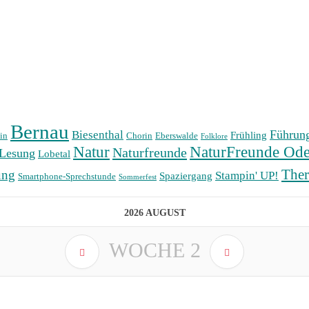
Bernau
Führun
Biesenthal
Frühling
in
Chorin
Eberswalde
Folklore
Natur
NaturFreunde Ode
Naturfreunde
Lesung
Lobetal
The
ung
Stampin' UP!
Spaziergang
Smartphone-Sprechstunde
Sommerfest
2026 AUGUST
WOCHE
2