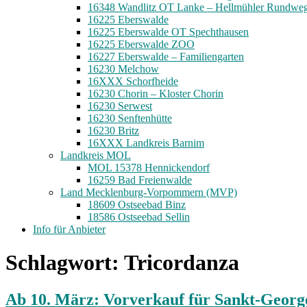
16348 Wandlitz OT Lanke – Hellmühler Rundwe
16225 Eberswalde
16225 Eberswalde OT Spechthausen
16225 Eberswalde ZOO
16227 Eberswalde – Familiengarten
16230 Melchow
16XXX Schorfheide
16230 Chorin – Kloster Chorin
16230 Serwest
16230 Senftenhütte
16230 Britz
16XXX Landkreis Barnim
Landkreis MOL
MOL 15378 Hennickendorf
16259 Bad Freienwalde
Land Mecklenburg-Vorpommern (MVP)
18609 Ostseebad Binz
18586 Ostseebad Sellin
Info für Anbieter
Schlagwort:
Tricordanza
Ab 10. März: Vorverkauf für Sankt-Geor