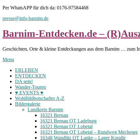
Skip
Per WhatsAPP für dich da: 0176-97584468
to
presse@info-barnim.de
content
Barnim-Entdecken.de – (R)Ausz
Geschichten, Orte & kleine Entdeckungen aus dem Barnim … zum I
Menu
ERLEBEN
ENTDECKEN
DA sein!
Wander-Touren
♥ EVENTS ♥
Wohlfühlbotschafter A-Z
Bildergalerie
Landkreis Barnim
16321 Bernau
16321 Bernau OT Ladeburg
16321 Bernau OT Lobetal
16321 Bernau OT Lobetal – Rundweg Mechesee
16348 Wandlitz OT Lanke – Lager Koralle