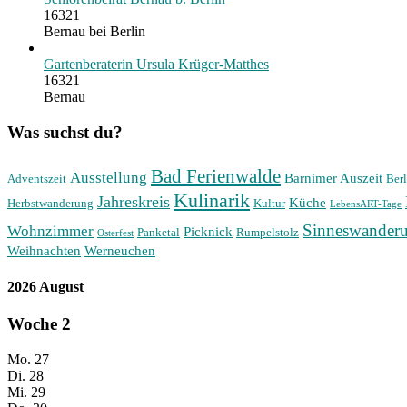
16321
Bernau bei Berlin
Gartenberaterin Ursula Krüger-Matthes
16321
Bernau
Was suchst du?
Bad Ferienwalde
Ausstellung
Barnimer Auszeit
Adventszeit
Berl
Kulinarik
Jahreskreis
Küche
Herbstwanderung
Kultur
LebensART-Tage
Sinneswander
Wohnzimmer
Picknick
Panketal
Rumpelstolz
Osterfest
Weihnachten
Werneuchen
2026 August
Woche
2
Mo.
27
Di.
28
Mi.
29