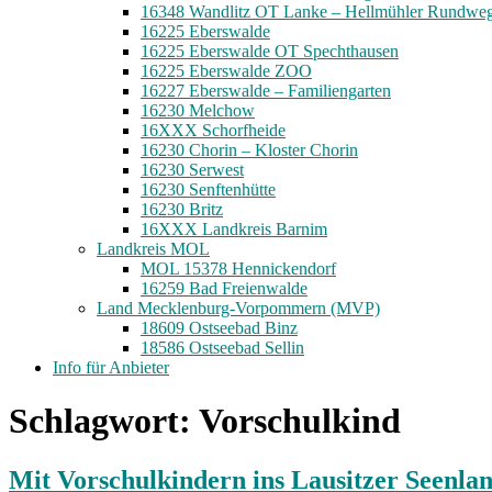
16348 Wandlitz OT Lanke – Hellmühler Rundwe
16225 Eberswalde
16225 Eberswalde OT Spechthausen
16225 Eberswalde ZOO
16227 Eberswalde – Familiengarten
16230 Melchow
16XXX Schorfheide
16230 Chorin – Kloster Chorin
16230 Serwest
16230 Senftenhütte
16230 Britz
16XXX Landkreis Barnim
Landkreis MOL
MOL 15378 Hennickendorf
16259 Bad Freienwalde
Land Mecklenburg-Vorpommern (MVP)
18609 Ostseebad Binz
18586 Ostseebad Sellin
Info für Anbieter
Schlagwort:
Vorschulkind
Mit Vorschulkindern ins Lausitzer Seenla