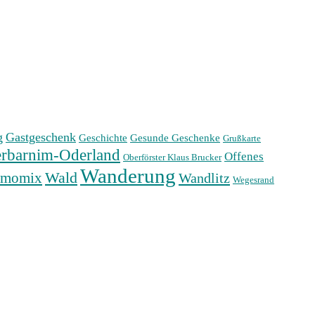
g
Gastgeschenk
Geschichte
Gesunde Geschenke
Grußkarte
rbarnim-Oderland
Offenes
Oberförster Klaus Brucker
Wanderung
Wald
rmomix
Wandlitz
Wegesrand