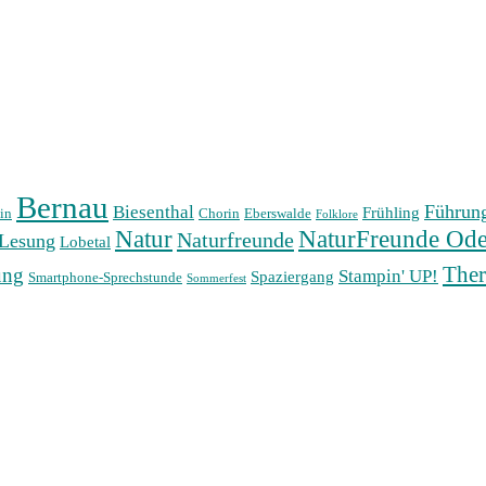
Bernau
Führun
Biesenthal
Frühling
in
Chorin
Eberswalde
Folklore
Natur
NaturFreunde Ode
Naturfreunde
Lesung
Lobetal
The
ung
Stampin' UP!
Spaziergang
Smartphone-Sprechstunde
Sommerfest