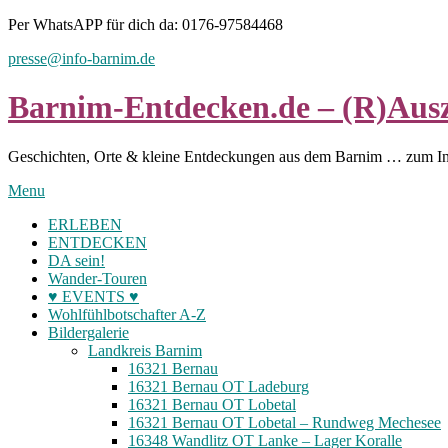
Skip
Per WhatsAPP für dich da: 0176-97584468
to
presse@info-barnim.de
content
Barnim-Entdecken.de – (R)Ausz
Geschichten, Orte & kleine Entdeckungen aus dem Barnim … zum I
Menu
ERLEBEN
ENTDECKEN
DA sein!
Wander-Touren
♥ EVENTS ♥
Wohlfühlbotschafter A-Z
Bildergalerie
Landkreis Barnim
16321 Bernau
16321 Bernau OT Ladeburg
16321 Bernau OT Lobetal
16321 Bernau OT Lobetal – Rundweg Mechesee
16348 Wandlitz OT Lanke – Lager Koralle