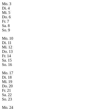
Mo.
3
Di.
4
Mi.
5
Do.
6
Fr.
7
Sa.
8
So.
9
Mo.
10
Di.
11
Mi.
12
Do.
13
Fr.
14
Sa.
15
So.
16
Mo.
17
Di.
18
Mi.
19
Do.
20
Fr.
21
Sa.
22
So.
23
Mo.
24