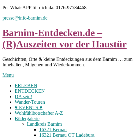
Skip
Per WhatsAPP für dich da: 0176-97584468
to
presse@info-barnim.de
content
Barnim-Entdecken.de –
(R)Auszeiten vor der Haustür
Geschichten, Orte & kleine Entdeckungen aus dem Barnim … zum
Innehalten, Mitgehen und Wiederkommen.
Menu
ERLEBEN
ENTDECKEN
DA sein!
Wander-Touren
♥ EVENTS ♥
Wohlfühlbotschafter A-Z
Bildergalerie
Landkreis Barnim
16321 Bernau
16321 Bernau OT Ladeburg