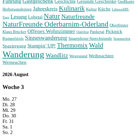
Führung
Gastgeschenk
Geschichte
Gesunde Geschenke
Grußkarte
Kulinarik
Jahreskreis
Küche
Herbstwanderung
Kultur
LebensART-
Natur
Naturfreunde
Lesung
Lobetal
Tage
NaturFreunde Oderbarnim-Oderland
Oberförster
Offenes Wohnzimmer
Picknick
Klaus Brucker
Panketal
Osterfest
Sinneswanderung
Rumpelstolz
Smartphone-Sprechstunde
Sommerfest
Wald
Thermomix
Stampin' UP!
Spaziergang
Wanderung
Wandlitz
Weihnachten
Wegesrand
Werneuchen
2026 August
Woche
3
Mo.
27
Di.
28
Mi.
29
Do.
30
Fr.
31
Sa.
1
So.
2