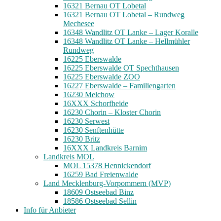
16321 Bernau OT Lobetal
16321 Bernau OT Lobetal – Rundweg
Mechesee
16348 Wandlitz OT Lanke – Lager Koralle
16348 Wandlitz OT Lanke – Hellmühler
Rundweg
16225 Eberswalde
16225 Eberswalde OT Spechthausen
16225 Eberswalde ZOO
16227 Eberswalde – Familiengarten
16230 Melchow
16XXX Schorfheide
16230 Chorin – Kloster Chorin
16230 Serwest
16230 Senftenhütte
16230 Britz
16XXX Landkreis Barnim
Landkreis MOL
MOL 15378 Hennickendorf
16259 Bad Freienwalde
Land Mecklenburg-Vorpommern (MVP)
18609 Ostseebad Binz
18586 Ostseebad Sellin
Info für Anbieter