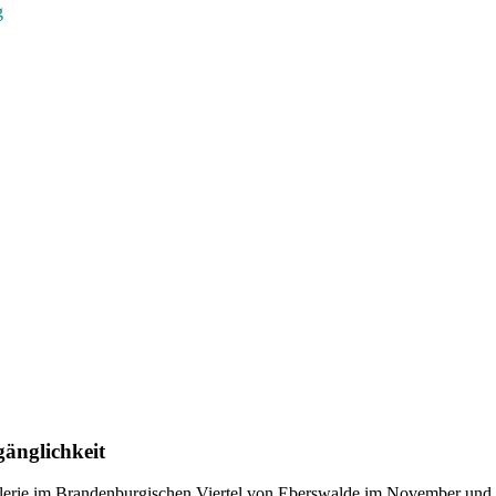
g
gänglichkeit
lerie im Brandenburgischen Viertel von Eberswalde im November und D