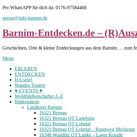
Skip
Per WhatsAPP für dich da: 0176-97584468
to
presse@info-barnim.de
content
Barnim-Entdecken.de – (R)Ausz
Geschichten, Orte & kleine Entdeckungen aus dem Barnim … zum I
Menu
ERLEBEN
ENTDECKEN
DA sein!
Wander-Touren
♥ EVENTS ♥
Wohlfühlbotschafter A-Z
Bildergalerie
Landkreis Barnim
16321 Bernau
16321 Bernau OT Ladeburg
16321 Bernau OT Lobetal
16321 Bernau OT Lobetal – Rundweg Mechesee
16348 Wandlitz OT Lanke – Lager Koralle