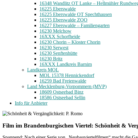
16348 Wandlitz OT Lanke – Hellmühler Rundwe
16225 Eberswalde
16225 Eberswalde OT Spechthausen
16225 Eberswalde ZOO
16227 Eberswalde – Familiengarten
16230 Melchow
16XXX Schorfheide
16230 Chorin – Kloster Chorin
16230 Serwest
16230 Senftenhütte
16230 Britz
16XXX Landkreis Barnim
Landkreis MOL
MOL 15378 Hennickendorf
16259 Bad Freienwalde
Land Mecklenburg-Vorpommern (MVP)
18609 Ostseebad Binz
18586 Ostseebad Sellin
Info für Anbieter
Film im Brandenburgischen Viertel: Schönheit & Ver
Spannend: Nach einer Serie von „Neubauviertelfilmen“ macht die Ga