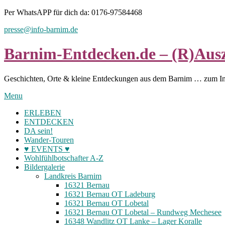
Skip
Per WhatsAPP für dich da: 0176-97584468
to
presse@info-barnim.de
content
Barnim-Entdecken.de – (R)Ausz
Geschichten, Orte & kleine Entdeckungen aus dem Barnim … zum I
Menu
ERLEBEN
ENTDECKEN
DA sein!
Wander-Touren
♥ EVENTS ♥
Wohlfühlbotschafter A-Z
Bildergalerie
Landkreis Barnim
16321 Bernau
16321 Bernau OT Ladeburg
16321 Bernau OT Lobetal
16321 Bernau OT Lobetal – Rundweg Mechesee
16348 Wandlitz OT Lanke – Lager Koralle