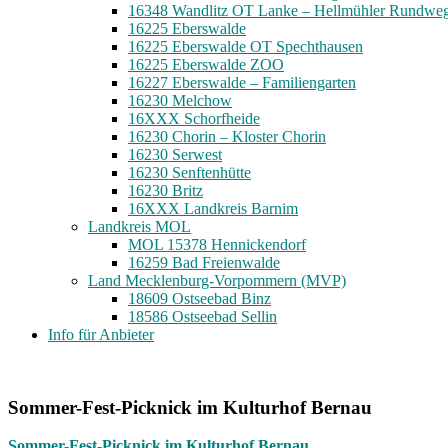
16348 Wandlitz OT Lanke – Hellmühler Rundwe
16225 Eberswalde
16225 Eberswalde OT Spechthausen
16225 Eberswalde ZOO
16227 Eberswalde – Familiengarten
16230 Melchow
16XXX Schorfheide
16230 Chorin – Kloster Chorin
16230 Serwest
16230 Senftenhütte
16230 Britz
16XXX Landkreis Barnim
Landkreis MOL
MOL 15378 Hennickendorf
16259 Bad Freienwalde
Land Mecklenburg-Vorpommern (MVP)
18609 Ostseebad Binz
18586 Ostseebad Sellin
Info für Anbieter
Sommer-Fest-Picknick im Kulturhof Bernau
Sommer-Fest-Picknick im Kulturhof Bernau