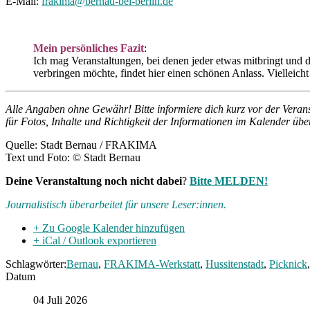
E-Mail:
frakima@bernau-bei-berlin.de
Mein persönliches Fazit
:
Ich mag Veranstaltungen, bei denen jeder etwas mitbringt und
verbringen möchte, findet hier einen schönen Anlass. Vielleich
Alle Angaben ohne Gewähr!
Bitte informiere dich kurz vor der Vera
für Fotos, Inhalte und Richtigkeit der Informationen im Kalender üb
Quelle: Stadt Bernau / FRAKIMA
Text und Foto: © Stadt Bernau
Deine Veranstaltung noch nicht dabei
?
Bitte MELDEN!
Journalistisch überarbeitet für unsere Leser:innen.
+ Zu Google Kalender hinzufügen
+ iCal / Outlook exportieren
Schlagwörter:
Bernau
,
FRAKIMA-Werkstatt
,
Hussitenstadt
,
Picknick
Datum
04 Juli 2026