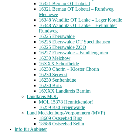
16321 Bernau OT Lobetal
16321 Bernau OT Lobetal – Rundweg
Mechesee
16348 Wandlitz OT Lanke – Lager Koralle
16348 Wandlitz OT Lanke – Hellmühler
Rundweg
16225 Eberswalde
16225 Eberswalde OT Spechthausen
16225 Eberswalde ZOO
16227 Eberswalde – Familiengarten
16230 Melchow
16XXX Schorfheide
16230 Chorin – Kloster Chorin
16230 Serwest
16230 Senftenhütte
16230 Britz
16XXX Landkreis Barnim
Landkreis MOL
MOL 15378 Hennickendorf
16259 Bad Freienwalde
Land Mecklenburg-Vorpommern (MVP)
18609 Ostseebad Binz
18586 Ostseebad Sellin
Info für Anbieter