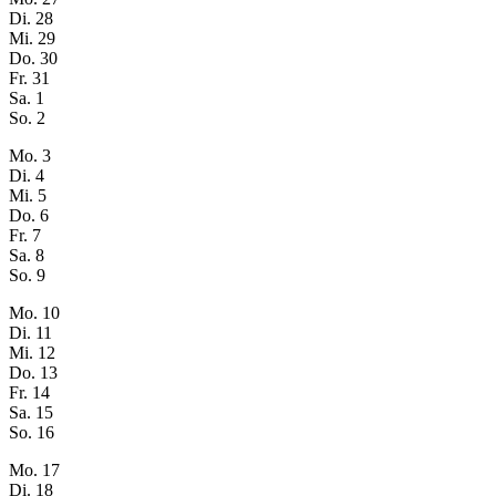
Di.
28
Mi.
29
Do.
30
Fr.
31
Sa.
1
So.
2
Mo.
3
Di.
4
Mi.
5
Do.
6
Fr.
7
Sa.
8
So.
9
Mo.
10
Di.
11
Mi.
12
Do.
13
Fr.
14
Sa.
15
So.
16
Mo.
17
Di.
18