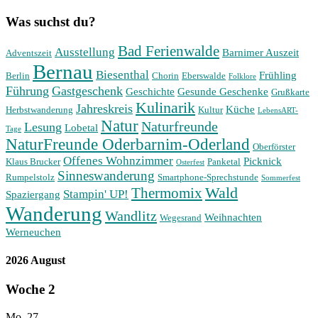
Was suchst du?
Bad Ferienwalde
Ausstellung
Barnimer Auszeit
Adventszeit
Bernau
Biesenthal
Frühling
Berlin
Chorin
Eberswalde
Folklore
Führung
Gastgeschenk
Geschichte
Gesunde Geschenke
Grußkarte
Kulinarik
Jahreskreis
Küche
Herbstwanderung
Kultur
LebensART-
Natur
Naturfreunde
Lesung
Lobetal
Tage
NaturFreunde Oderbarnim-Oderland
Oberförster
Offenes Wohnzimmer
Picknick
Klaus Brucker
Panketal
Osterfest
Sinneswanderung
Rumpelstolz
Smartphone-Sprechstunde
Sommerfest
Wald
Thermomix
Stampin' UP!
Spaziergang
Wanderung
Wandlitz
Weihnachten
Wegesrand
Werneuchen
2026 August
Woche
2
Mo.
27