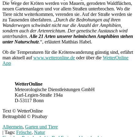
Die Wege der Kröten werden von Mauern, gerodeten Waldflächen,
neuen Gartenanlagen und vor allem Straßen unterbrochen. Wo die
Tiere nicht weiterkommen, verenden sie. Auf der Straße werden sie
zu Tausenden überfahren. „
Durch die Bedrohungen auf ihren
Wanderwegen schwindet nicht nur die Anzahl der Amphibien,
sondern auch der Artenreichtum. Der genetische Austausch wird
unterbunden.
Alle 21 Arten unserer heimischen Amphibien stehen
unter Naturschutz
.
“, erläutert Matthias Habel.
Ob die Temperaturen für die Krötenwanderung günstig sind, erfährt
man aktuell auf
www.wetteronline.de
oder über die
WetterOnline
App
WetterOnline
Meteorologische Dienstleistungen GmbH
Karl-Legien-Straße 194a
D-53117 Bonn
Text © WetterOnline
Beitragsbild © Pixabay
Allgemein
,
Garten und Tiere
| Tags:
Frösche
,
Natur