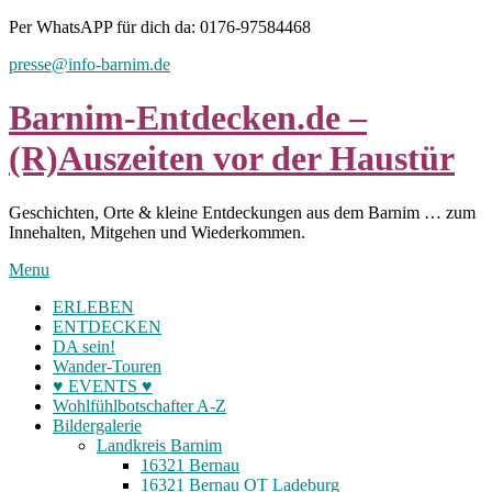
Skip
Per WhatsAPP für dich da: 0176-97584468
to
presse@info-barnim.de
content
Barnim-Entdecken.de –
(R)Auszeiten vor der Haustür
Geschichten, Orte & kleine Entdeckungen aus dem Barnim … zum
Innehalten, Mitgehen und Wiederkommen.
Menu
ERLEBEN
ENTDECKEN
DA sein!
Wander-Touren
♥ EVENTS ♥
Wohlfühlbotschafter A-Z
Bildergalerie
Landkreis Barnim
16321 Bernau
16321 Bernau OT Ladeburg