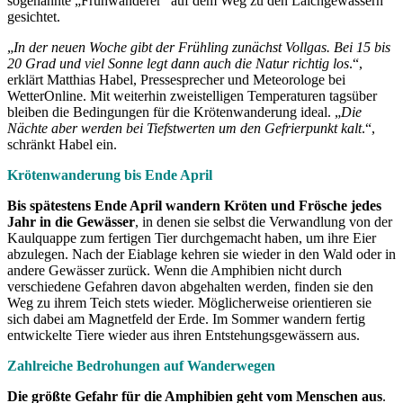
sogenannte „Frühwanderer“ auf dem Weg zu den Laichgewässern
gesichtet.
„
In der neuen Woche gibt der Frühling zunächst Vollgas. Bei 15 bis
20 Grad und viel Sonne legt dann auch die Natur richtig los
.“,
erklärt Matthias Habel, Pressesprecher und Meteorologe bei
WetterOnline. Mit weiterhin zweistelligen Temperaturen tagsüber
bleiben die Bedingungen für die Krötenwanderung ideal. „
Die
Nächte aber werden bei Tiefstwerten um den Gefrierpunkt kalt
.“,
schränkt Habel ein.
Krötenwanderung bis Ende April
Bis spätestens Ende April wandern Kröten und Frösche jedes
Jahr in die Gewässer
, in denen sie selbst die Verwandlung von der
Kaulquappe zum fertigen Tier durchgemacht haben, um ihre Eier
abzulegen. Nach der Eiablage kehren sie wieder in den Wald oder in
andere Gewässer zurück. Wenn die Amphibien nicht durch
verschiedene Gefahren davon abgehalten werden, finden sie den
Weg zu ihrem Teich stets wieder. Möglicherweise orientieren sie
sich dabei am Magnetfeld der Erde. Im Sommer wandern fertig
entwickelte Tiere wieder aus ihren Entstehungsgewässern aus.
Zahlreiche Bedrohungen auf Wanderwegen
Die größte Gefahr für die Amphibien geht vom Menschen aus
.