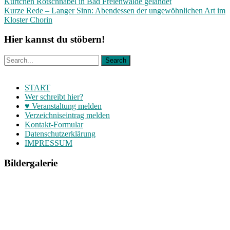
Beitragsnavigation
Kurtchen Rotschnabel in Bad Freienwalde gelandet
Kurze Rede – Langer Sinn: Abendessen der ungewöhnlichen Art im
Kloster Chorin
Hier kannst du stöbern!
START
Wer schreibt hier?
♥ Veranstaltung melden
Verzeichniseintrag melden
Kontakt-Formular
Datenschutzerklärung
IMPRESSUM
Bildergalerie