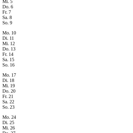
Mi.
5
Do.
6
Fr.
7
Sa.
8
So.
9
Mo.
10
Di.
11
Mi.
12
Do.
13
Fr.
14
Sa.
15
So.
16
Mo.
17
Di.
18
Mi.
19
Do.
20
Fr.
21
Sa.
22
So.
23
Mo.
24
Di.
25
Mi.
26