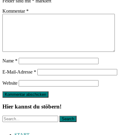
Felder sind mit
*
markiert
Kommentar
*
Name
*
E-Mail-Adresse
*
Website
Hier kannst du stöbern!
START