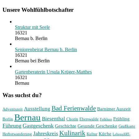
Unsere Wohlfühlbotschafter
Struktur mit Seele
16321
Bernau b. Berlin
Seniorenbeirat Bernau b. Berlin
16321
Bernau bei Berlin
Gartenberaterin Ursula Krüger-Matthes
16321
Bernau
Was suchst du?
Bad Ferienwalde
Ausstellung
Barnimer Auszeit
Adventszeit
Bernau
Biesenthal
Frühling
Berlin
Chorin
Eberswalde
Folklore
Führung
Gastgeschenk
Geschichte
Gesunde Geschenke
Grußkarte
Kulinarik
Jahreskreis
Küche
Herbstwanderung
Kultur
LebensART-