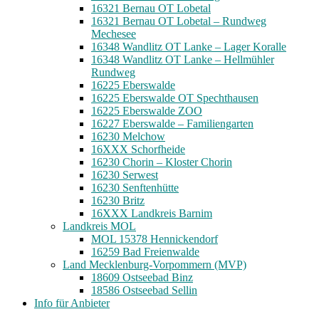
16321 Bernau OT Lobetal
16321 Bernau OT Lobetal – Rundweg
Mechesee
16348 Wandlitz OT Lanke – Lager Koralle
16348 Wandlitz OT Lanke – Hellmühler
Rundweg
16225 Eberswalde
16225 Eberswalde OT Spechthausen
16225 Eberswalde ZOO
16227 Eberswalde – Familiengarten
16230 Melchow
16XXX Schorfheide
16230 Chorin – Kloster Chorin
16230 Serwest
16230 Senftenhütte
16230 Britz
16XXX Landkreis Barnim
Landkreis MOL
MOL 15378 Hennickendorf
16259 Bad Freienwalde
Land Mecklenburg-Vorpommern (MVP)
18609 Ostseebad Binz
18586 Ostseebad Sellin
Info für Anbieter