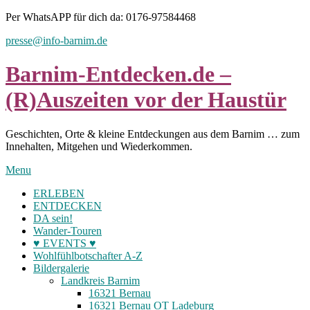
Skip
Per WhatsAPP für dich da: 0176-97584468
to
presse@info-barnim.de
content
Barnim-Entdecken.de –
(R)Auszeiten vor der Haustür
Geschichten, Orte & kleine Entdeckungen aus dem Barnim … zum
Innehalten, Mitgehen und Wiederkommen.
Menu
ERLEBEN
ENTDECKEN
DA sein!
Wander-Touren
♥ EVENTS ♥
Wohlfühlbotschafter A-Z
Bildergalerie
Landkreis Barnim
16321 Bernau
16321 Bernau OT Ladeburg