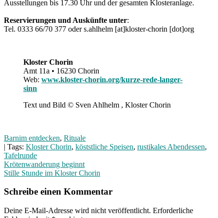
Ausstellungen bis 17.30 Uhr und der gesamten Klosteranlage.
Reservierungen und Auskünfte unter
:
Tel. 0333 66/70 377 oder s.ahlhelm [at]kloster-chorin [dot]org
Kloster Chorin
Amt 11a • 16230 Chorin
Web:
www.kloster-chorin.org/kurze-rede-langer-
sinn
Text und Bild © Sven Ahlhelm , Kloster Chorin
Barnim entdecken
,
Rituale
| Tags:
Kloster Chorin
,
köststliche Speisen
,
rustikales Abendessen
,
Tafelrunde
Beitragsnavigation
Krötenwanderung beginnt
Stille Stunde im Kloster Chorin
Schreibe einen Kommentar
Deine E-Mail-Adresse wird nicht veröffentlicht.
Erforderliche