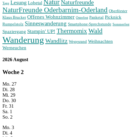
Natur
Naturfreunde
Lesung
Lobetal
Tage
NaturFreunde Oderbarnim-Oderland
Oberförster
Offenes Wohnzimmer
Picknick
Klaus Brucker
Panketal
Osterfest
Sinneswanderung
Rumpelstolz
Smartphone-Sprechstunde
Sommerfest
Wald
Thermomix
Stampin' UP!
Spaziergang
Wanderung
Wandlitz
Weihnachten
Wegesrand
Werneuchen
2026 August
Woche
2
Mo.
27
Di.
28
Mi.
29
Do.
30
Fr.
31
Sa.
1
So.
2
Mo.
3
Di.
4