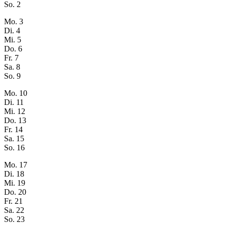
So.
2
Mo.
3
Di.
4
Mi.
5
Do.
6
Fr.
7
Sa.
8
So.
9
Mo.
10
Di.
11
Mi.
12
Do.
13
Fr.
14
Sa.
15
So.
16
Mo.
17
Di.
18
Mi.
19
Do.
20
Fr.
21
Sa.
22
So.
23