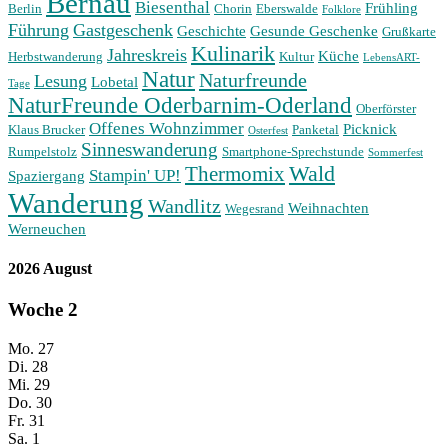
Bernau
Biesenthal
Frühling
Berlin
Chorin
Eberswalde
Folklore
Führung
Gastgeschenk
Geschichte
Gesunde Geschenke
Grußkarte
Kulinarik
Jahreskreis
Küche
Herbstwanderung
Kultur
LebensART-
Natur
Naturfreunde
Lesung
Lobetal
Tage
NaturFreunde Oderbarnim-Oderland
Oberförster
Offenes Wohnzimmer
Picknick
Klaus Brucker
Panketal
Osterfest
Sinneswanderung
Rumpelstolz
Smartphone-Sprechstunde
Sommerfest
Wald
Thermomix
Stampin' UP!
Spaziergang
Wanderung
Wandlitz
Weihnachten
Wegesrand
Werneuchen
2026 August
Woche
2
Mo.
27
Di.
28
Mi.
29
Do.
30
Fr.
31
Sa.
1