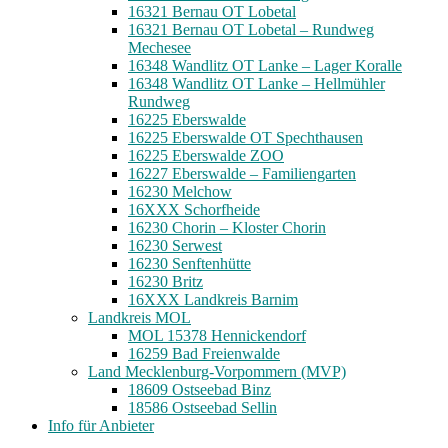
16321 Bernau OT Lobetal
16321 Bernau OT Lobetal – Rundweg
Mechesee
16348 Wandlitz OT Lanke – Lager Koralle
16348 Wandlitz OT Lanke – Hellmühler
Rundweg
16225 Eberswalde
16225 Eberswalde OT Spechthausen
16225 Eberswalde ZOO
16227 Eberswalde – Familiengarten
16230 Melchow
16XXX Schorfheide
16230 Chorin – Kloster Chorin
16230 Serwest
16230 Senftenhütte
16230 Britz
16XXX Landkreis Barnim
Landkreis MOL
MOL 15378 Hennickendorf
16259 Bad Freienwalde
Land Mecklenburg-Vorpommern (MVP)
18609 Ostseebad Binz
18586 Ostseebad Sellin
Info für Anbieter