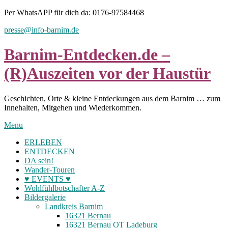
Skip
Per WhatsAPP für dich da: 0176-97584468
to
presse@info-barnim.de
content
Barnim-Entdecken.de –
(R)Auszeiten vor der Haustür
Geschichten, Orte & kleine Entdeckungen aus dem Barnim … zum
Innehalten, Mitgehen und Wiederkommen.
Menu
ERLEBEN
ENTDECKEN
DA sein!
Wander-Touren
♥ EVENTS ♥
Wohlfühlbotschafter A-Z
Bildergalerie
Landkreis Barnim
16321 Bernau
16321 Bernau OT Ladeburg