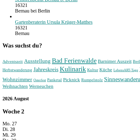
16321
Bernau bei Berlin
Gartenberaterin Ursula Krüger-Matthes
16321
Bernau
Was suchst du?
Bad Ferienwalde
Ausstellung
Barnimer Auszeit
Adventszeit
Berl
Kulinarik
Jahreskreis
Küche
Herbstwanderung
Kultur
LebensART-Tage
Sinneswander
Wohnzimmer
Picknick
Panketal
Rumpelstolz
Osterfest
Weihnachten
Werneuchen
2026 August
Woche
2
Mo.
27
Di.
28
Mi.
29