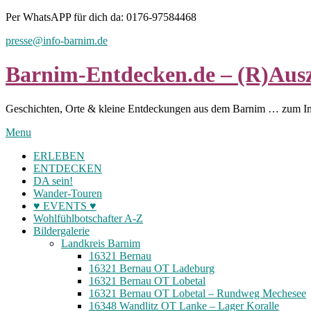
Skip
Per WhatsAPP für dich da: 0176-97584468
to
presse@info-barnim.de
content
Barnim-Entdecken.de – (R)Ausz
Geschichten, Orte & kleine Entdeckungen aus dem Barnim … zum I
Menu
ERLEBEN
ENTDECKEN
DA sein!
Wander-Touren
♥ EVENTS ♥
Wohlfühlbotschafter A-Z
Bildergalerie
Landkreis Barnim
16321 Bernau
16321 Bernau OT Ladeburg
16321 Bernau OT Lobetal
16321 Bernau OT Lobetal – Rundweg Mechesee
16348 Wandlitz OT Lanke – Lager Koralle