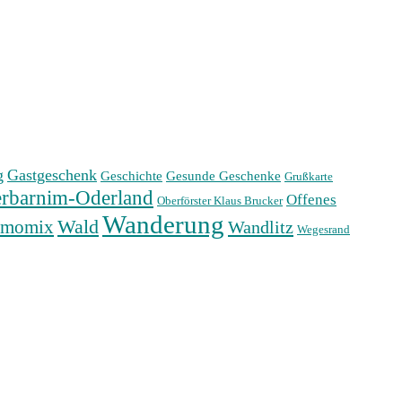
g
Gastgeschenk
Geschichte
Gesunde Geschenke
Grußkarte
rbarnim-Oderland
Offenes
Oberförster Klaus Brucker
Wanderung
Wald
rmomix
Wandlitz
Wegesrand