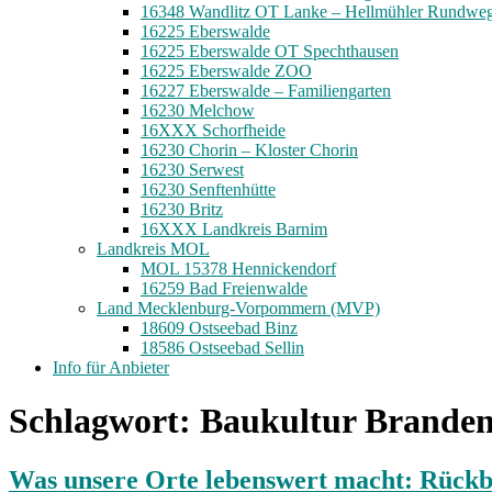
16348 Wandlitz OT Lanke – Hellmühler Rundwe
16225 Eberswalde
16225 Eberswalde OT Spechthausen
16225 Eberswalde ZOO
16227 Eberswalde – Familiengarten
16230 Melchow
16XXX Schorfheide
16230 Chorin – Kloster Chorin
16230 Serwest
16230 Senftenhütte
16230 Britz
16XXX Landkreis Barnim
Landkreis MOL
MOL 15378 Hennickendorf
16259 Bad Freienwalde
Land Mecklenburg-Vorpommern (MVP)
18609 Ostseebad Binz
18586 Ostseebad Sellin
Info für Anbieter
Schlagwort:
Baukultur Brande
Was unsere Orte lebenswert macht: Rückb