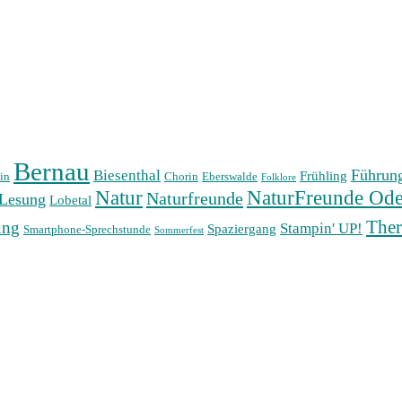
Bernau
Führun
Biesenthal
Frühling
in
Chorin
Eberswalde
Folklore
Natur
NaturFreunde Ode
Naturfreunde
Lesung
Lobetal
The
ung
Stampin' UP!
Spaziergang
Smartphone-Sprechstunde
Sommerfest