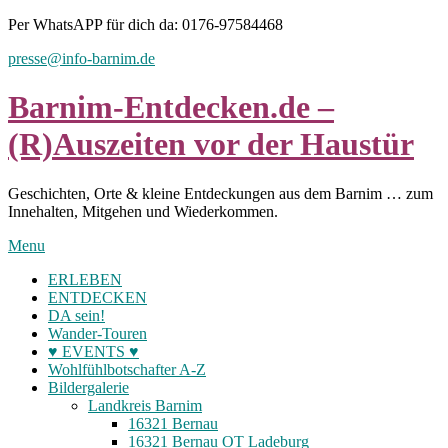
Skip
Per WhatsAPP für dich da: 0176-97584468
to
presse@info-barnim.de
content
Barnim-Entdecken.de –
(R)Auszeiten vor der Haustür
Geschichten, Orte & kleine Entdeckungen aus dem Barnim … zum
Innehalten, Mitgehen und Wiederkommen.
Menu
ERLEBEN
ENTDECKEN
DA sein!
Wander-Touren
♥ EVENTS ♥
Wohlfühlbotschafter A-Z
Bildergalerie
Landkreis Barnim
16321 Bernau
16321 Bernau OT Ladeburg