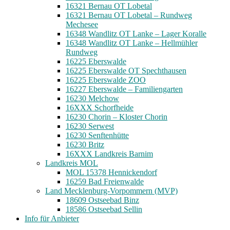
16321 Bernau OT Lobetal
16321 Bernau OT Lobetal – Rundweg
Mechesee
16348 Wandlitz OT Lanke – Lager Koralle
16348 Wandlitz OT Lanke – Hellmühler
Rundweg
16225 Eberswalde
16225 Eberswalde OT Spechthausen
16225 Eberswalde ZOO
16227 Eberswalde – Familiengarten
16230 Melchow
16XXX Schorfheide
16230 Chorin – Kloster Chorin
16230 Serwest
16230 Senftenhütte
16230 Britz
16XXX Landkreis Barnim
Landkreis MOL
MOL 15378 Hennickendorf
16259 Bad Freienwalde
Land Mecklenburg-Vorpommern (MVP)
18609 Ostseebad Binz
18586 Ostseebad Sellin
Info für Anbieter