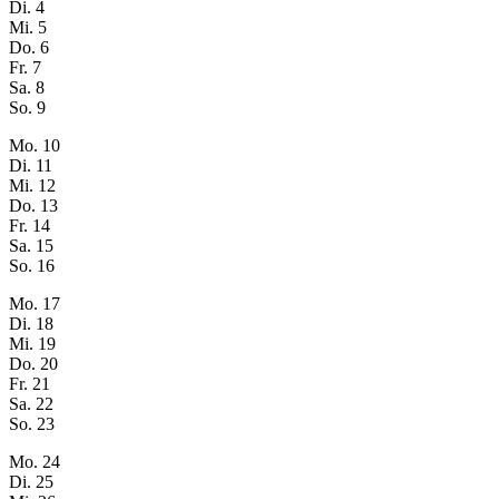
Di.
4
Mi.
5
Do.
6
Fr.
7
Sa.
8
So.
9
Mo.
10
Di.
11
Mi.
12
Do.
13
Fr.
14
Sa.
15
So.
16
Mo.
17
Di.
18
Mi.
19
Do.
20
Fr.
21
Sa.
22
So.
23
Mo.
24
Di.
25