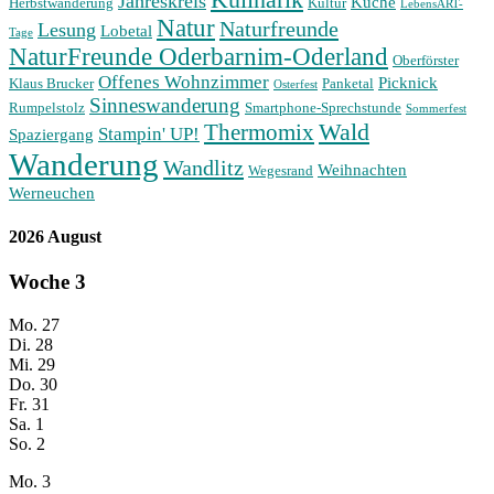
Jahreskreis
Küche
Herbstwanderung
Kultur
LebensART-
Natur
Naturfreunde
Lesung
Lobetal
Tage
NaturFreunde Oderbarnim-Oderland
Oberförster
Offenes Wohnzimmer
Picknick
Klaus Brucker
Panketal
Osterfest
Sinneswanderung
Rumpelstolz
Smartphone-Sprechstunde
Sommerfest
Wald
Thermomix
Stampin' UP!
Spaziergang
Wanderung
Wandlitz
Weihnachten
Wegesrand
Werneuchen
2026 August
Woche
3
Mo.
27
Di.
28
Mi.
29
Do.
30
Fr.
31
Sa.
1
So.
2
Mo.
3