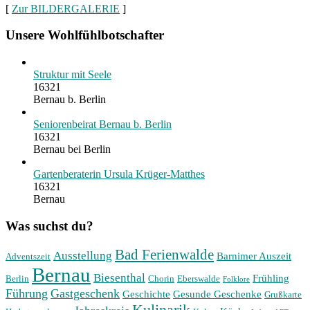
[
Zur BILDERGALERIE
]
Unsere Wohlfühlbotschafter
Struktur mit Seele
16321
Bernau b. Berlin
Seniorenbeirat Bernau b. Berlin
16321
Bernau bei Berlin
Gartenberaterin Ursula Krüger-Matthes
16321
Bernau
Was suchst du?
Bad Ferienwalde
Ausstellung
Barnimer Auszeit
Adventszeit
Bernau
Biesenthal
Frühling
Berlin
Chorin
Eberswalde
Folklore
Führung
Gastgeschenk
Geschichte
Gesunde Geschenke
Grußkarte
Kulinarik