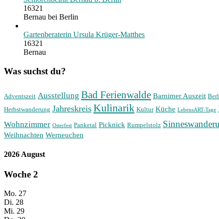
16321
Bernau bei Berlin
Gartenberaterin Ursula Krüger-Matthes
16321
Bernau
Was suchst du?
Bad Ferienwalde
Ausstellung
Barnimer Auszeit
Adventszeit
Berl
Kulinarik
Jahreskreis
Küche
Herbstwanderung
Kultur
LebensART-Tage
Sinneswander
Wohnzimmer
Picknick
Panketal
Rumpelstolz
Osterfest
Weihnachten
Werneuchen
2026 August
Woche
2
Mo.
27
Di.
28
Mi.
29