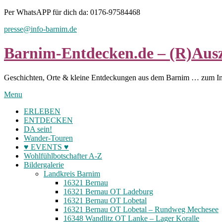
Skip
Per WhatsAPP für dich da: 0176-97584468
to
presse@info-barnim.de
content
Barnim-Entdecken.de – (R)Ausz
Geschichten, Orte & kleine Entdeckungen aus dem Barnim … zum I
Menu
ERLEBEN
ENTDECKEN
DA sein!
Wander-Touren
♥ EVENTS ♥
Wohlfühlbotschafter A-Z
Bildergalerie
Landkreis Barnim
16321 Bernau
16321 Bernau OT Ladeburg
16321 Bernau OT Lobetal
16321 Bernau OT Lobetal – Rundweg Mechesee
16348 Wandlitz OT Lanke – Lager Koralle