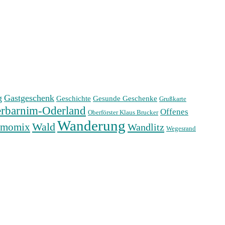
g
Gastgeschenk
Geschichte
Gesunde Geschenke
Grußkarte
rbarnim-Oderland
Offenes
Oberförster Klaus Brucker
Wanderung
Wald
rmomix
Wandlitz
Wegesrand