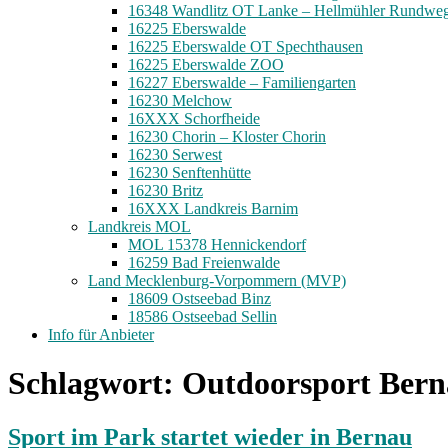
16348 Wandlitz OT Lanke – Hellmühler Rundwe
16225 Eberswalde
16225 Eberswalde OT Spechthausen
16225 Eberswalde ZOO
16227 Eberswalde – Familiengarten
16230 Melchow
16XXX Schorfheide
16230 Chorin – Kloster Chorin
16230 Serwest
16230 Senftenhütte
16230 Britz
16XXX Landkreis Barnim
Landkreis MOL
MOL 15378 Hennickendorf
16259 Bad Freienwalde
Land Mecklenburg-Vorpommern (MVP)
18609 Ostseebad Binz
18586 Ostseebad Sellin
Info für Anbieter
Schlagwort:
Outdoorsport Ber
Sport im Park startet wieder in Bernau