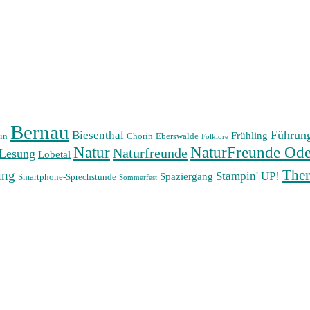
Bernau
Führun
Biesenthal
Frühling
in
Chorin
Eberswalde
Folklore
Natur
NaturFreunde Ode
Naturfreunde
Lesung
Lobetal
The
ung
Stampin' UP!
Spaziergang
Smartphone-Sprechstunde
Sommerfest