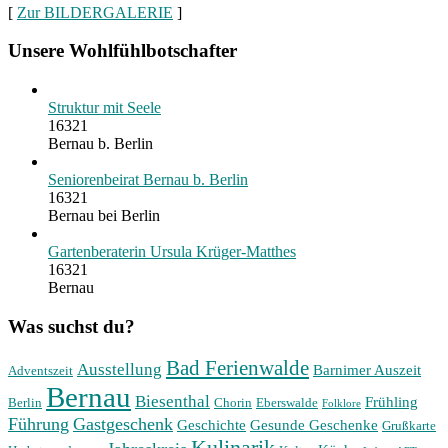
[
Zur BILDERGALERIE
]
Unsere Wohlfühlbotschafter
Struktur mit Seele
16321
Bernau b. Berlin
Seniorenbeirat Bernau b. Berlin
16321
Bernau bei Berlin
Gartenberaterin Ursula Krüger-Matthes
16321
Bernau
Was suchst du?
Bad Ferienwalde
Ausstellung
Barnimer Auszeit
Adventszeit
Bernau
Biesenthal
Frühling
Berlin
Chorin
Eberswalde
Folklore
Führung
Gastgeschenk
Geschichte
Gesunde Geschenke
Grußkarte
Kulinarik