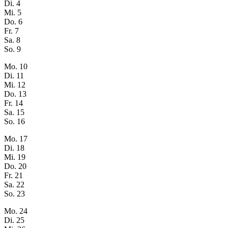
Di.
4
Mi.
5
Do.
6
Fr.
7
Sa.
8
So.
9
Mo.
10
Di.
11
Mi.
12
Do.
13
Fr.
14
Sa.
15
So.
16
Mo.
17
Di.
18
Mi.
19
Do.
20
Fr.
21
Sa.
22
So.
23
Mo.
24
Di.
25