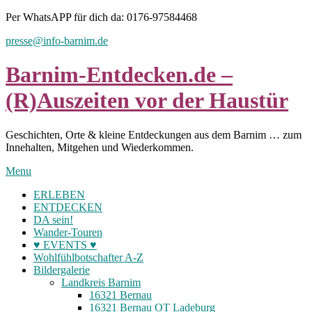
Skip
Per WhatsAPP für dich da: 0176-97584468
to
presse@info-barnim.de
content
Barnim-Entdecken.de –
(R)Auszeiten vor der Haustür
Geschichten, Orte & kleine Entdeckungen aus dem Barnim … zum
Innehalten, Mitgehen und Wiederkommen.
Menu
ERLEBEN
ENTDECKEN
DA sein!
Wander-Touren
♥ EVENTS ♥
Wohlfühlbotschafter A-Z
Bildergalerie
Landkreis Barnim
16321 Bernau
16321 Bernau OT Ladeburg