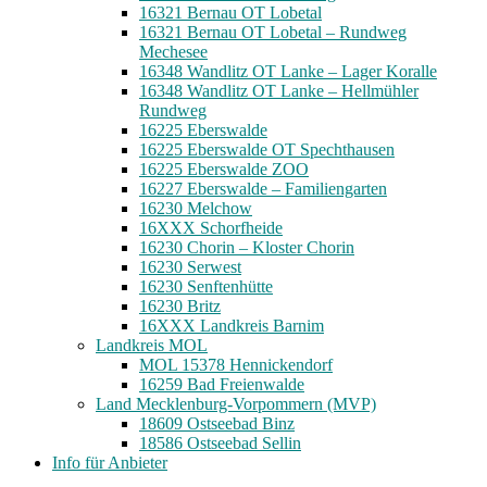
16321 Bernau OT Lobetal
16321 Bernau OT Lobetal – Rundweg
Mechesee
16348 Wandlitz OT Lanke – Lager Koralle
16348 Wandlitz OT Lanke – Hellmühler
Rundweg
16225 Eberswalde
16225 Eberswalde OT Spechthausen
16225 Eberswalde ZOO
16227 Eberswalde – Familiengarten
16230 Melchow
16XXX Schorfheide
16230 Chorin – Kloster Chorin
16230 Serwest
16230 Senftenhütte
16230 Britz
16XXX Landkreis Barnim
Landkreis MOL
MOL 15378 Hennickendorf
16259 Bad Freienwalde
Land Mecklenburg-Vorpommern (MVP)
18609 Ostseebad Binz
18586 Ostseebad Sellin
Info für Anbieter