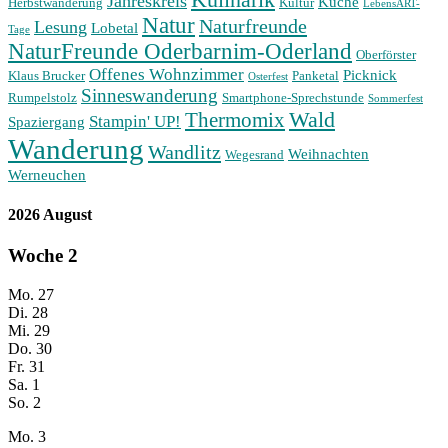
Jahreskreis
Küche
Herbstwanderung
Kultur
LebensART-
Natur
Naturfreunde
Lesung
Lobetal
Tage
NaturFreunde Oderbarnim-Oderland
Oberförster
Offenes Wohnzimmer
Picknick
Klaus Brucker
Panketal
Osterfest
Sinneswanderung
Rumpelstolz
Smartphone-Sprechstunde
Sommerfest
Wald
Thermomix
Stampin' UP!
Spaziergang
Wanderung
Wandlitz
Weihnachten
Wegesrand
Werneuchen
2026 August
Woche
2
Mo.
27
Di.
28
Mi.
29
Do.
30
Fr.
31
Sa.
1
So.
2
Mo.
3