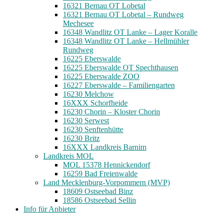
16321 Bernau OT Lobetal
16321 Bernau OT Lobetal – Rundweg
Mechesee
16348 Wandlitz OT Lanke – Lager Koralle
16348 Wandlitz OT Lanke – Hellmühler
Rundweg
16225 Eberswalde
16225 Eberswalde OT Spechthausen
16225 Eberswalde ZOO
16227 Eberswalde – Familiengarten
16230 Melchow
16XXX Schorfheide
16230 Chorin – Kloster Chorin
16230 Serwest
16230 Senftenhütte
16230 Britz
16XXX Landkreis Barnim
Landkreis MOL
MOL 15378 Hennickendorf
16259 Bad Freienwalde
Land Mecklenburg-Vorpommern (MVP)
18609 Ostseebad Binz
18586 Ostseebad Sellin
Info für Anbieter