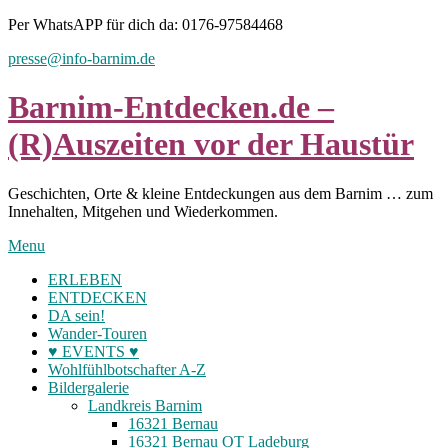
Skip
Per WhatsAPP für dich da: 0176-97584468
to
presse@info-barnim.de
content
Barnim-Entdecken.de –
(R)Auszeiten vor der Haustür
Geschichten, Orte & kleine Entdeckungen aus dem Barnim … zum
Innehalten, Mitgehen und Wiederkommen.
Menu
ERLEBEN
ENTDECKEN
DA sein!
Wander-Touren
♥ EVENTS ♥
Wohlfühlbotschafter A-Z
Bildergalerie
Landkreis Barnim
16321 Bernau
16321 Bernau OT Ladeburg