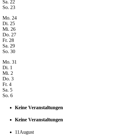
Sa.
22
So.
23
Mo.
24
Di.
25
Mi.
26
Do.
27
Fr.
28
Sa.
29
So.
30
Mo.
31
Di.
1
Mi.
2
Do.
3
Fr.
4
Sa.
5
So.
6
Keine Veranstaltungen
Keine Veranstaltungen
11
August