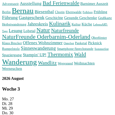
Bad Ferienwalde
Ausstellung
Barnimer Auszeit
Adventszeit
Bernau
Biesenthal
Frühling
Berlin
Chorin
Eberswalde
Folklore
Führung
Gastgeschenk
Geschichte
Gesunde Geschenke
Grußkarte
Kulinarik
Jahreskreis
Küche
Herbstwanderung
Kultur
LebensART-
Natur
Naturfreunde
Lesung
Lobetal
Tage
NaturFreunde Oderbarnim-Oderland
Oberförster
Offenes Wohnzimmer
Picknick
Klaus Brucker
Panketal
Osterfest
Sinneswanderung
Rumpelstolz
Smartphone-Sprechstunde
Sommerfest
Wald
Thermomix
Stampin' UP!
Spaziergang
Wanderung
Wandlitz
Weihnachten
Wegesrand
Werneuchen
2026 August
Woche
3
Mo.
27
Di.
28
Mi.
29
Do.
30