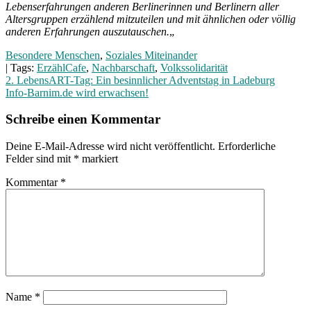
Lebenserfahrungen anderen Berlinerinnen und Berlinern aller
Altersgruppen erzählend mitzuteilen und mit ähnlichen oder völlig
anderen Erfahrungen auszutauschen.
„
Besondere Menschen
,
Soziales Miteinander
| Tags:
ErzählCafe
,
Nachbarschaft
,
Volkssolidarität
Beitragsnavigation
2. LebensART-Tag: Ein besinnlicher Adventstag in Ladeburg
Info-Barnim.de wird erwachsen!
Schreibe einen Kommentar
Deine E-Mail-Adresse wird nicht veröffentlicht.
Erforderliche
Felder sind mit
*
markiert
Kommentar
*
Name
*