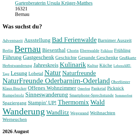
Gartenberaterin Ursula Krüger-Matthes
16321
Bernau
Was suchst du?
Bad Ferienwalde
Ausstellung
Barnimer Auszeit
Adventszeit
Bernau
Biesenthal
Frühling
Berlin
Chorin
Eberswalde
Folklore
Führung
Gastgeschenk
Geschichte
Gesunde Geschenke
Grußkarte
Kulinarik
Jahreskreis
Küche
Herbstwanderung
Kultur
LebensART-
Natur
Naturfreunde
Lesung
Lobetal
Tage
NaturFreunde Oderbarnim-Oderland
Oberförster
Offenes Wohnzimmer
Picknick
Klaus Brucker
Panketal
Osterfest
Sinneswanderung
Rumpelstolz
Smartphone-Sprechstunde
Sommerfest
Wald
Thermomix
Stampin' UP!
Spaziergang
Wanderung
Wandlitz
Weihnachten
Wegesrand
Werneuchen
2026 August