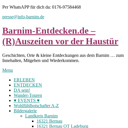
Skip
Per WhatsAPP für dich da: 0176-97584468
to
presse@info-barnim.de
content
Barnim-Entdecken.de –
(R)Auszeiten vor der Haustür
Geschichten, Orte & kleine Entdeckungen aus dem Barnim … zum
Innehalten, Mitgehen und Wiederkommen.
Menu
ERLEBEN
ENTDECKEN
DA sein!
Wander-Touren
♥ EVENTS ♥
Wohlfühlbotschafter A-Z
Bildergalerie
Landkreis Barnim
16321 Bernau
16321 Bernau OT Ladeburg