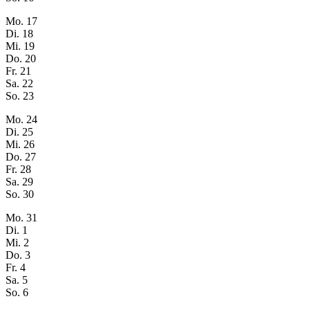
Mo.
17
Di.
18
Mi.
19
Do.
20
Fr.
21
Sa.
22
So.
23
Mo.
24
Di.
25
Mi.
26
Do.
27
Fr.
28
Sa.
29
So.
30
Mo.
31
Di.
1
Mi.
2
Do.
3
Fr.
4
Sa.
5
So.
6