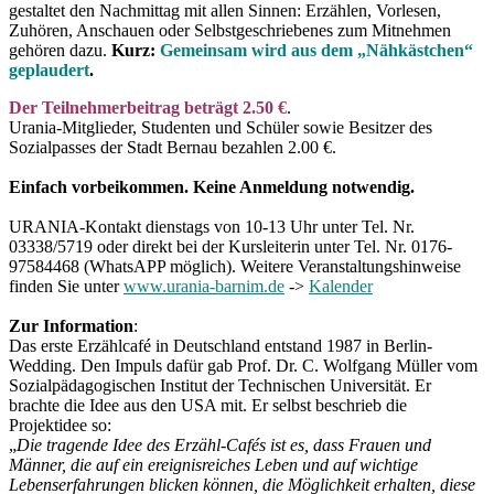
gestaltet den Nachmittag mit allen Sinnen: Erzählen, Vorlesen,
Zuhören, Anschauen oder Selbstgeschriebenes zum Mitnehmen
gehören dazu.
Kurz:
Gemeinsam wird aus dem „Nähkästchen“
geplaudert
.
Der Teilnehmerbeitrag beträgt 2.50 €
.
Urania-Mitglieder, Studenten und Schüler sowie Besitzer des
Sozialpasses der Stadt Bernau bezahlen 2.00 €.
Einfach vorbeikommen. Keine Anmeldung notwendig.
URANIA-Kontakt dienstags von 10-13 Uhr unter Tel. Nr.
03338/5719 oder direkt bei der Kursleiterin unter Tel. Nr. 0176-
97584468 (WhatsAPP möglich). Weitere Veranstaltungshinweise
finden Sie unter
www.urania-barnim.de
->
Kalender
Zur Information
:
Das erste Erzählcafé in Deutschland entstand 1987 in Berlin-
Wedding. Den Impuls dafür gab Prof. Dr. C. Wolfgang Müller vom
Sozialpädagogischen Institut der Technischen Universität. Er
brachte die Idee aus den USA mit. Er selbst beschrieb die
Projektidee so:
„
Die tragende Idee des Erzähl-Cafés ist es, dass Frauen und
Männer, die auf ein ereignisreiches Leben und auf wichtige
Lebenserfahrungen blicken können, die Möglichkeit erhalten, diese