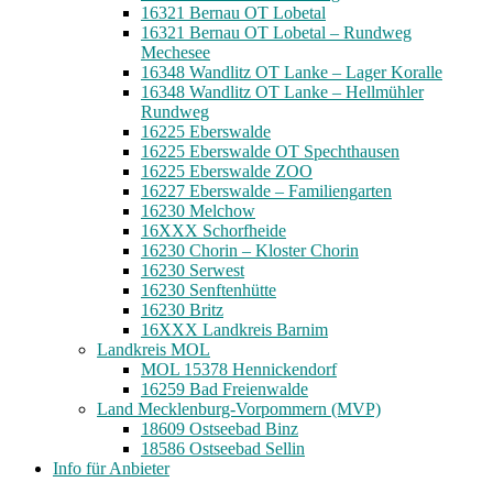
16321 Bernau OT Lobetal
16321 Bernau OT Lobetal – Rundweg
Mechesee
16348 Wandlitz OT Lanke – Lager Koralle
16348 Wandlitz OT Lanke – Hellmühler
Rundweg
16225 Eberswalde
16225 Eberswalde OT Spechthausen
16225 Eberswalde ZOO
16227 Eberswalde – Familiengarten
16230 Melchow
16XXX Schorfheide
16230 Chorin – Kloster Chorin
16230 Serwest
16230 Senftenhütte
16230 Britz
16XXX Landkreis Barnim
Landkreis MOL
MOL 15378 Hennickendorf
16259 Bad Freienwalde
Land Mecklenburg-Vorpommern (MVP)
18609 Ostseebad Binz
18586 Ostseebad Sellin
Info für Anbieter