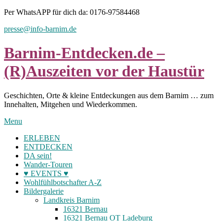
Skip
Per WhatsAPP für dich da: 0176-97584468
to
presse@info-barnim.de
content
Barnim-Entdecken.de –
(R)Auszeiten vor der Haustür
Geschichten, Orte & kleine Entdeckungen aus dem Barnim … zum
Innehalten, Mitgehen und Wiederkommen.
Menu
ERLEBEN
ENTDECKEN
DA sein!
Wander-Touren
♥ EVENTS ♥
Wohlfühlbotschafter A-Z
Bildergalerie
Landkreis Barnim
16321 Bernau
16321 Bernau OT Ladeburg