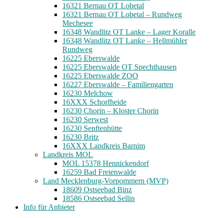
16321 Bernau OT Lobetal
16321 Bernau OT Lobetal – Rundweg
Mechesee
16348 Wandlitz OT Lanke – Lager Koralle
16348 Wandlitz OT Lanke – Hellmühler
Rundweg
16225 Eberswalde
16225 Eberswalde OT Spechthausen
16225 Eberswalde ZOO
16227 Eberswalde – Familiengarten
16230 Melchow
16XXX Schorfheide
16230 Chorin – Kloster Chorin
16230 Serwest
16230 Senftenhütte
16230 Britz
16XXX Landkreis Barnim
Landkreis MOL
MOL 15378 Hennickendorf
16259 Bad Freienwalde
Land Mecklenburg-Vorpommern (MVP)
18609 Ostseebad Binz
18586 Ostseebad Sellin
Info für Anbieter