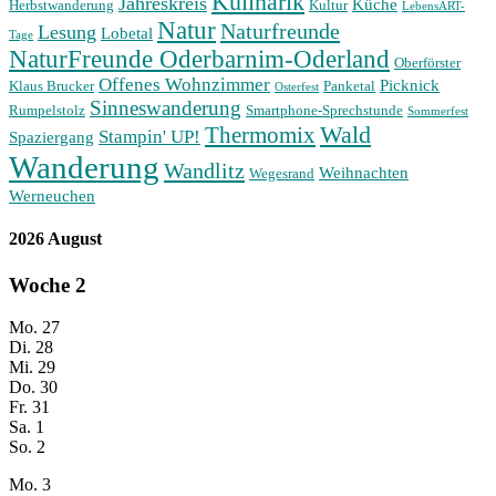
Kulinarik
Jahreskreis
Küche
Herbstwanderung
Kultur
LebensART-
Natur
Naturfreunde
Lesung
Lobetal
Tage
NaturFreunde Oderbarnim-Oderland
Oberförster
Offenes Wohnzimmer
Picknick
Klaus Brucker
Panketal
Osterfest
Sinneswanderung
Rumpelstolz
Smartphone-Sprechstunde
Sommerfest
Wald
Thermomix
Stampin' UP!
Spaziergang
Wanderung
Wandlitz
Weihnachten
Wegesrand
Werneuchen
2026 August
Woche
2
Mo.
27
Di.
28
Mi.
29
Do.
30
Fr.
31
Sa.
1
So.
2
Mo.
3