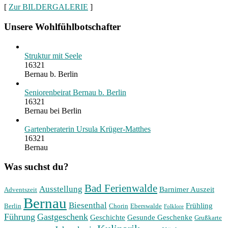
[
Zur BILDERGALERIE
]
Unsere Wohlfühlbotschafter
Struktur mit Seele
16321
Bernau b. Berlin
Seniorenbeirat Bernau b. Berlin
16321
Bernau bei Berlin
Gartenberaterin Ursula Krüger-Matthes
16321
Bernau
Was suchst du?
Bad Ferienwalde
Ausstellung
Barnimer Auszeit
Adventszeit
Bernau
Biesenthal
Frühling
Berlin
Chorin
Eberswalde
Folklore
Führung
Gastgeschenk
Geschichte
Gesunde Geschenke
Grußkarte