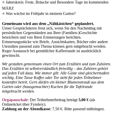
⭐ Jahreskreis: Feste, Bräuche und Besondere Tage im kommenden
MÄRZ
⭐ Was wächst im Frühjahr in meinem Garten?
Gemeinsam wird aus dem „Nähkästchen“ geplaudert.
Unser Gesprächskreis freut sich, wenn Sie den Nachmittag mit
persönlichen Gegenständen aus Ihrer (Familien-)Geschichte
bereichern und von Ihren Erinnerungen berichten.
Erinnerungsstücke wie Briefe, Ansichtskarten, Bücher oder andere
Utensilien passend zum Thema können gern mitgebracht werden.
Reger Austausch bei gemütlicher Kaffeerunde ist ausdrücklich
gewünscht.
Wir gestalten gemeinsam einen Ort zum Erzählen und zum Zuhören.
Das Erzählen ist selbstverständlich freiwillig – das Zuhören gehört
auf jeden Fall dazu. Wie immer gilt: Alle Gäste sind gleichermaßen
wichtig. Eine Tasse Kaffee oder Tee steht für jeden Teilnehmer
kostenfrei bereit.
Gern dürfen ein kleiner Blumenstrauß aus dem
Garten oder (hausgemachter) Kuchen für die Tafelrunde
mitgebracht werden.
Orgapauschale
: Der Teilnehmerbeitrag beträgt
5,00 €
(als
Onlineticket über Fyndery).
Zahlung an der Abendkasse
: 7,50 €. Bitte passend mitbringen.