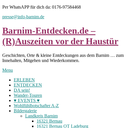
Skip
Per WhatsAPP für dich da: 0176-97584468
to
presse@info-barnim.de
content
Barnim-Entdecken.de –
(R)Auszeiten vor der Haustür
Geschichten, Orte & kleine Entdeckungen aus dem Barnim … zum
Innehalten, Mitgehen und Wiederkommen.
Menu
ERLEBEN
ENTDECKEN
DA sein!
Wander-Touren
♥ EVENTS ♥
Wohlfühlbotschafter A-Z
Bildergalerie
Landkreis Barnim
16321 Bernau
16321 Bernau OT Ladeburg