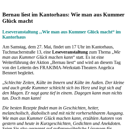
Bernau liest im Kantorhaus: Wie man aus Kummer
Glück macht
Leseveranstaltung ‚‚Wie man aus Kummer Glück macht“ im
Kantorhaus
Am Samstag, dem 27. Mai, findet um 17 Uhr im Kantorhaus,
Tuchmacherstraße 13, eine
Leseveranstaltung
zum Thema „
Wie
man aus Kummer Glück machen kann
“ statt. Es ist eine
Weiterführung der Aktion „Bernau liest“ und wird an diesem Tag
von der Leiterin des FRAKIMA-Werkstatt-Theaters Angelica
Bennert begleitet.
„
Schlechte Zeiten, Kälte im Innern und Kälte im Außen. Der kleine
und auch große Kummer schleicht sich ins Herz und legt sich auf
den Magen. Er nagt ganz tief in einem. Dagegen kann man nichts
tun. Doch man kann!
Die besten Rezepte findet man in Geschichten, heiter,
melancholisch, diabolisch und mit nicht vorhersehbarem Ausgang.
Wie man aus Kummer Glück machen kann, erzählen Autoren von
gestern und heute in Kurzgeschichten, Gedichten und Anekdoten.
Seien Sie also gespannt auf außergewöhnliche Lösungen für