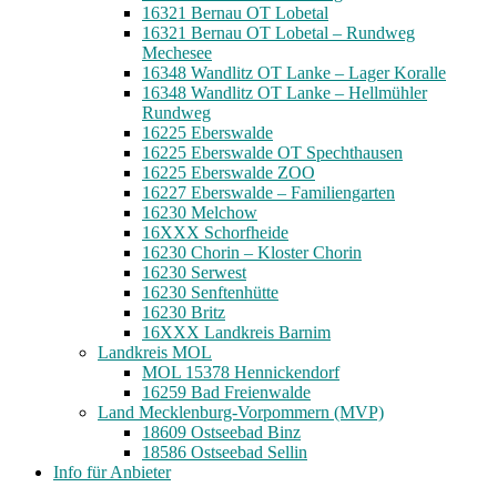
16321 Bernau OT Lobetal
16321 Bernau OT Lobetal – Rundweg
Mechesee
16348 Wandlitz OT Lanke – Lager Koralle
16348 Wandlitz OT Lanke – Hellmühler
Rundweg
16225 Eberswalde
16225 Eberswalde OT Spechthausen
16225 Eberswalde ZOO
16227 Eberswalde – Familiengarten
16230 Melchow
16XXX Schorfheide
16230 Chorin – Kloster Chorin
16230 Serwest
16230 Senftenhütte
16230 Britz
16XXX Landkreis Barnim
Landkreis MOL
MOL 15378 Hennickendorf
16259 Bad Freienwalde
Land Mecklenburg-Vorpommern (MVP)
18609 Ostseebad Binz
18586 Ostseebad Sellin
Info für Anbieter