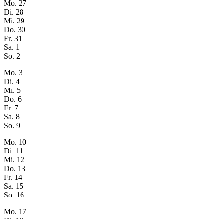
Mo.
27
Di.
28
Mi.
29
Do.
30
Fr.
31
Sa.
1
So.
2
Mo.
3
Di.
4
Mi.
5
Do.
6
Fr.
7
Sa.
8
So.
9
Mo.
10
Di.
11
Mi.
12
Do.
13
Fr.
14
Sa.
15
So.
16
Mo.
17