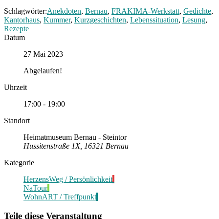
Schlagwörter:
Anekdoten
,
Bernau
,
FRAKIMA-Werkstatt
,
Gedichte
,
Kantorhaus
,
Kummer
,
Kurzgeschichten
,
Lebenssituation
,
Lesung
,
Rezepte
Datum
27 Mai 2023
Abgelaufen!
Uhrzeit
17:00 - 19:00
Standort
Heimatmuseum Bernau - Steintor
Hussitenstraße 1X, 16321 Bernau
Kategorie
HerzensWeg / Persönlichkeit
NaTour
WohnART / Treffpunkt
Teile diese Veranstaltung