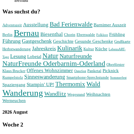
Bernau
Was suchst du?
Bad Ferienwalde
Ausstellung
Barnimer Auszeit
Adventszeit
Bernau
Biesenthal
Frühling
Berlin
Chorin
Eberswalde
Folklore
Führung
Gastgeschenk
Geschichte
Gesunde Geschenke
Grußkarte
Kulinarik
Jahreskreis
Küche
Herbstwanderung
Kultur
LebensART-
Natur
Naturfreunde
Lesung
Lobetal
Tage
NaturFreunde Oderbarnim-Oderland
Oberförster
Offenes Wohnzimmer
Picknick
Klaus Brucker
Panketal
Osterfest
Sinneswanderung
Rumpelstolz
Smartphone-Sprechstunde
Sommerfest
Wald
Thermomix
Stampin' UP!
Spaziergang
Wanderung
Wandlitz
Weihnachten
Wegesrand
Werneuchen
2026 August
Woche
2