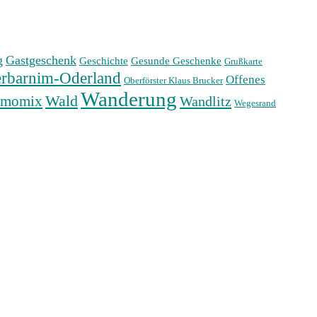
g
Gastgeschenk
Geschichte
Gesunde Geschenke
Grußkarte
rbarnim-Oderland
Offenes
Oberförster Klaus Brucker
Wanderung
Wald
rmomix
Wandlitz
Wegesrand