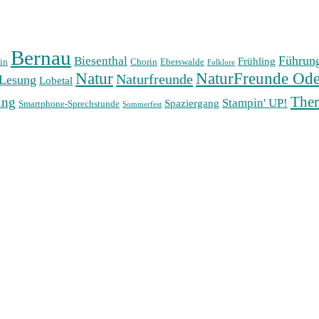
Bernau
Führun
Biesenthal
Frühling
in
Chorin
Eberswalde
Folklore
Natur
NaturFreunde Ode
Naturfreunde
Lesung
Lobetal
The
ung
Stampin' UP!
Spaziergang
Smartphone-Sprechstunde
Sommerfest