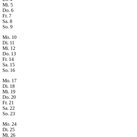
Mi.
5
Do.
6
Fr.
7
Sa.
8
So.
9
Mo.
10
Di.
11
Mi.
12
Do.
13
Fr.
14
Sa.
15
So.
16
Mo.
17
Di.
18
Mi.
19
Do.
20
Fr.
21
Sa.
22
So.
23
Mo.
24
Di.
25
Mi.
26