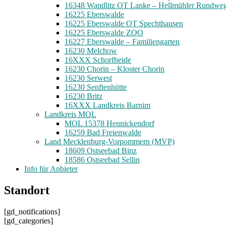
16348 Wandlitz OT Lanke – Hellmühler Rundwe
16225 Eberswalde
16225 Eberswalde OT Spechthausen
16225 Eberswalde ZOO
16227 Eberswalde – Familiengarten
16230 Melchow
16XXX Schorfheide
16230 Chorin – Kloster Chorin
16230 Serwest
16230 Senftenhütte
16230 Britz
16XXX Landkreis Barnim
Landkreis MOL
MOL 15378 Hennickendorf
16259 Bad Freienwalde
Land Mecklenburg-Vorpommern (MVP)
18609 Ostseebad Binz
18586 Ostseebad Sellin
Info für Anbieter
Standort
[gd_notifications]
[gd_categories]