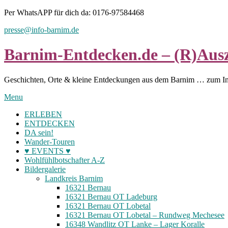
Skip
Per WhatsAPP für dich da: 0176-97584468
to
presse@info-barnim.de
content
Barnim-Entdecken.de – (R)Ausz
Geschichten, Orte & kleine Entdeckungen aus dem Barnim … zum I
Menu
ERLEBEN
ENTDECKEN
DA sein!
Wander-Touren
♥ EVENTS ♥
Wohlfühlbotschafter A-Z
Bildergalerie
Landkreis Barnim
16321 Bernau
16321 Bernau OT Ladeburg
16321 Bernau OT Lobetal
16321 Bernau OT Lobetal – Rundweg Mechesee
16348 Wandlitz OT Lanke – Lager Koralle