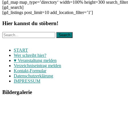
[gd_map map_type=’directory‘ width=100% height=300 search_filter=1
[gd_search]
[gd_listings post_limit=10 add_location_filter=’1′]
Hier kannst du stöbern!
START
Wer schreibt hier?
♥ Veranstaltung melden
Verzeichniseintrag melden
Kontakt-Formular
Datenschutzerklärung
IMPRESSUM
Bildergalerie