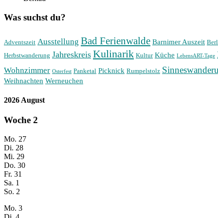
Was suchst du?
Bad Ferienwalde
Ausstellung
Barnimer Auszeit
Adventszeit
Berl
Kulinarik
Jahreskreis
Küche
Herbstwanderung
Kultur
LebensART-Tage
Sinneswander
Wohnzimmer
Picknick
Panketal
Rumpelstolz
Osterfest
Weihnachten
Werneuchen
2026 August
Woche
2
Mo.
27
Di.
28
Mi.
29
Do.
30
Fr.
31
Sa.
1
So.
2
Mo.
3
Di.
4