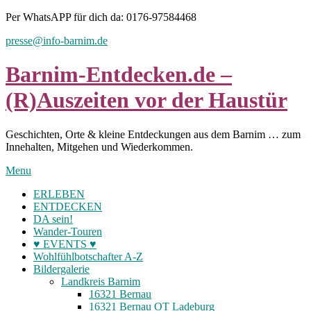
Skip
Per WhatsAPP für dich da: 0176-97584468
to
presse@info-barnim.de
content
Barnim-Entdecken.de –
(R)Auszeiten vor der Haustür
Geschichten, Orte & kleine Entdeckungen aus dem Barnim … zum
Innehalten, Mitgehen und Wiederkommen.
Menu
ERLEBEN
ENTDECKEN
DA sein!
Wander-Touren
♥ EVENTS ♥
Wohlfühlbotschafter A-Z
Bildergalerie
Landkreis Barnim
16321 Bernau
16321 Bernau OT Ladeburg