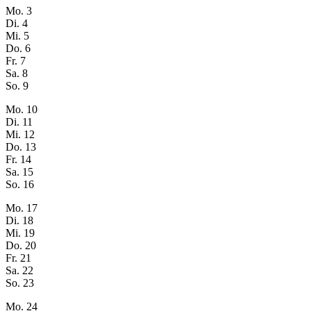
Mo.
3
Di.
4
Mi.
5
Do.
6
Fr.
7
Sa.
8
So.
9
Mo.
10
Di.
11
Mi.
12
Do.
13
Fr.
14
Sa.
15
So.
16
Mo.
17
Di.
18
Mi.
19
Do.
20
Fr.
21
Sa.
22
So.
23
Mo.
24