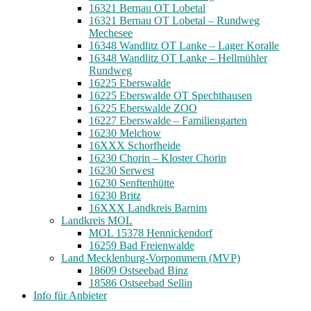
16321 Bernau OT Lobetal
16321 Bernau OT Lobetal – Rundweg
Mechesee
16348 Wandlitz OT Lanke – Lager Koralle
16348 Wandlitz OT Lanke – Hellmühler
Rundweg
16225 Eberswalde
16225 Eberswalde OT Spechthausen
16225 Eberswalde ZOO
16227 Eberswalde – Familiengarten
16230 Melchow
16XXX Schorfheide
16230 Chorin – Kloster Chorin
16230 Serwest
16230 Senftenhütte
16230 Britz
16XXX Landkreis Barnim
Landkreis MOL
MOL 15378 Hennickendorf
16259 Bad Freienwalde
Land Mecklenburg-Vorpommern (MVP)
18609 Ostseebad Binz
18586 Ostseebad Sellin
Info für Anbieter