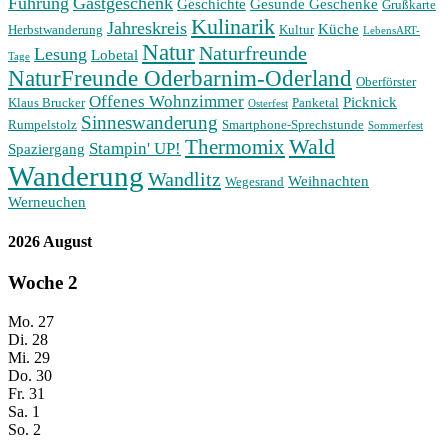
Führung
Gastgeschenk
Geschichte
Gesunde Geschenke
Grußkarte
Kulinarik
Jahreskreis
Küche
Herbstwanderung
Kultur
LebensART-
Natur
Naturfreunde
Lesung
Lobetal
Tage
NaturFreunde Oderbarnim-Oderland
Oberförster
Offenes Wohnzimmer
Picknick
Klaus Brucker
Panketal
Osterfest
Sinneswanderung
Rumpelstolz
Smartphone-Sprechstunde
Sommerfest
Wald
Thermomix
Stampin' UP!
Spaziergang
Wanderung
Wandlitz
Weihnachten
Wegesrand
Werneuchen
2026 August
Woche
2
Mo.
27
Di.
28
Mi.
29
Do.
30
Fr.
31
Sa.
1
So.
2