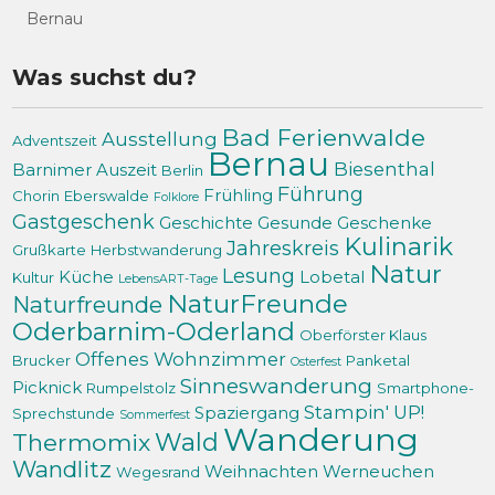
Bernau
Was suchst du?
Bad Ferienwalde
Ausstellung
Adventszeit
Bernau
Biesenthal
Barnimer Auszeit
Berlin
Führung
Frühling
Chorin
Eberswalde
Folklore
Gastgeschenk
Geschichte
Gesunde Geschenke
Kulinarik
Jahreskreis
Grußkarte
Herbstwanderung
Natur
Lesung
Küche
Lobetal
Kultur
LebensART-Tage
NaturFreunde
Naturfreunde
Oderbarnim-Oderland
Oberförster Klaus
Offenes Wohnzimmer
Brucker
Panketal
Osterfest
Sinneswanderung
Picknick
Rumpelstolz
Smartphone-
Stampin' UP!
Spaziergang
Sprechstunde
Sommerfest
Wanderung
Thermomix
Wald
Wandlitz
Weihnachten
Werneuchen
Wegesrand