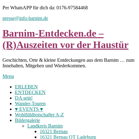
Skip
Per WhatsAPP für dich da: 0176-97584468
to
presse@info-barnim.de
content
Barnim-Entdecken.de –
(R)Auszeiten vor der Haustür
Geschichten, Orte & kleine Entdeckungen aus dem Barnim … zum
Innehalten, Mitgehen und Wiederkommen.
Menu
ERLEBEN
ENTDECKEN
DA sein!
Wander-Touren
♥ EVENTS ♥
Wohlfühlbotschafter A-Z
Bildergalerie
Landkreis Barnim
16321 Bernau
16321 Bernau OT Ladeburg