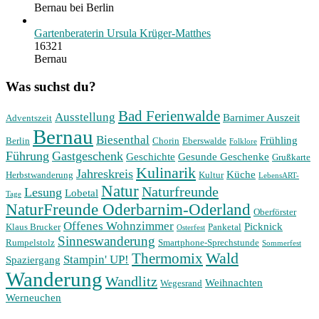
Bernau bei Berlin
Gartenberaterin Ursula Krüger-Matthes
16321
Bernau
Was suchst du?
Bad Ferienwalde
Ausstellung
Barnimer Auszeit
Adventszeit
Bernau
Biesenthal
Frühling
Berlin
Chorin
Eberswalde
Folklore
Führung
Gastgeschenk
Geschichte
Gesunde Geschenke
Grußkarte
Kulinarik
Jahreskreis
Küche
Herbstwanderung
Kultur
LebensART-
Natur
Naturfreunde
Lesung
Lobetal
Tage
NaturFreunde Oderbarnim-Oderland
Oberförster
Offenes Wohnzimmer
Picknick
Klaus Brucker
Panketal
Osterfest
Sinneswanderung
Rumpelstolz
Smartphone-Sprechstunde
Sommerfest
Wald
Thermomix
Stampin' UP!
Spaziergang
Wanderung
Wandlitz
Weihnachten
Wegesrand
Werneuchen