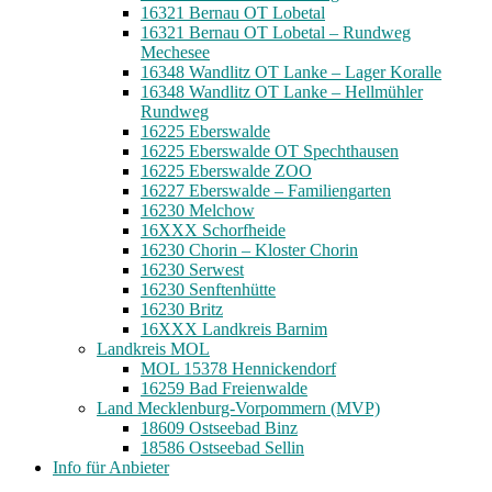
16321 Bernau OT Lobetal
16321 Bernau OT Lobetal – Rundweg
Mechesee
16348 Wandlitz OT Lanke – Lager Koralle
16348 Wandlitz OT Lanke – Hellmühler
Rundweg
16225 Eberswalde
16225 Eberswalde OT Spechthausen
16225 Eberswalde ZOO
16227 Eberswalde – Familiengarten
16230 Melchow
16XXX Schorfheide
16230 Chorin – Kloster Chorin
16230 Serwest
16230 Senftenhütte
16230 Britz
16XXX Landkreis Barnim
Landkreis MOL
MOL 15378 Hennickendorf
16259 Bad Freienwalde
Land Mecklenburg-Vorpommern (MVP)
18609 Ostseebad Binz
18586 Ostseebad Sellin
Info für Anbieter