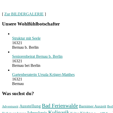
[
Zur BILDERGALERIE
]
Unsere Wohlfühlbotschafter
Struktur mit Seele
16321
Bernau b. Berlin
Seniorenbeirat Bernau b. Berlin
16321
Bernau bei Berlin
Gartenberaterin Ursula Krüger-Matthes
16321
Bernau
Was suchst du?
Bad Ferienwalde
Ausstellung
Barnimer Auszeit
Adventszeit
Berl
Kulinarik
Jahreskreis