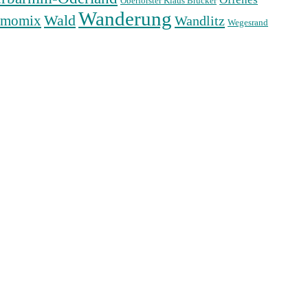
Oberförster Klaus Brucker
Wanderung
Wald
rmomix
Wandlitz
Wegesrand