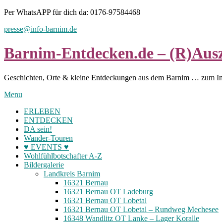
Skip
Per WhatsAPP für dich da: 0176-97584468
to
presse@info-barnim.de
content
Barnim-Entdecken.de – (R)Ausz
Geschichten, Orte & kleine Entdeckungen aus dem Barnim … zum I
Menu
ERLEBEN
ENTDECKEN
DA sein!
Wander-Touren
♥ EVENTS ♥
Wohlfühlbotschafter A-Z
Bildergalerie
Landkreis Barnim
16321 Bernau
16321 Bernau OT Ladeburg
16321 Bernau OT Lobetal
16321 Bernau OT Lobetal – Rundweg Mechesee
16348 Wandlitz OT Lanke – Lager Koralle