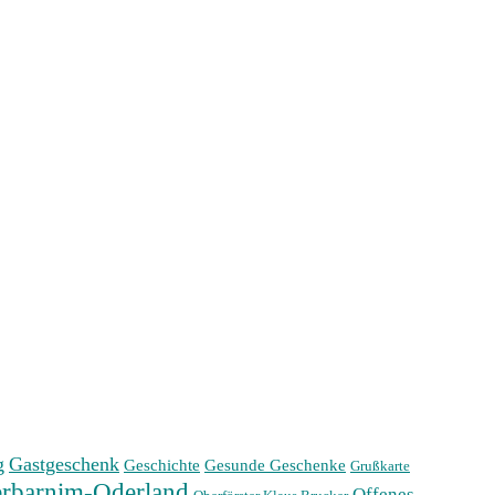
g
Gastgeschenk
Geschichte
Gesunde Geschenke
Grußkarte
rbarnim-Oderland
Offenes