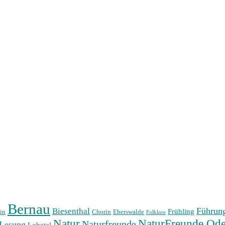
Bernau
Führun
Biesenthal
Frühling
in
Chorin
Eberswalde
Folklore
Natur
NaturFreunde Ode
Naturfreunde
Lesung