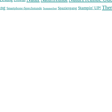
Lobetal
The
ung
Stampin' UP!
Spaziergang
Smartphone-Sprechstunde
Sommerfest