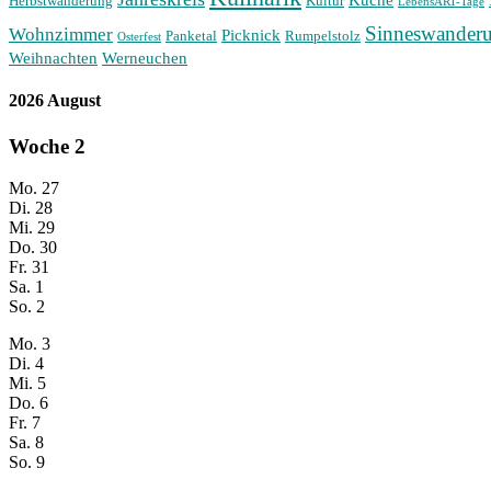
Küche
Herbstwanderung
Kultur
LebensART-Tage
Sinneswander
Wohnzimmer
Picknick
Panketal
Rumpelstolz
Osterfest
Weihnachten
Werneuchen
2026 August
Woche
2
Mo.
27
Di.
28
Mi.
29
Do.
30
Fr.
31
Sa.
1
So.
2
Mo.
3
Di.
4
Mi.
5
Do.
6
Fr.
7
Sa.
8
So.
9