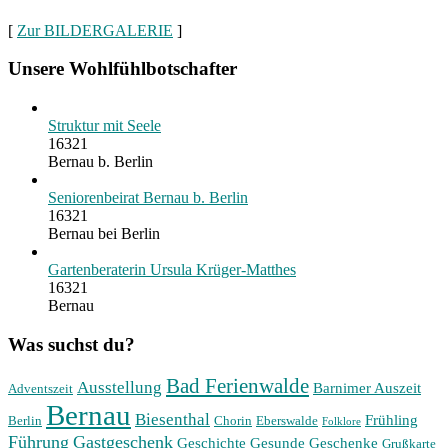
[
Zur BILDERGALERIE
]
Unsere Wohlfühlbotschafter
Struktur mit Seele
16321
Bernau b. Berlin
Seniorenbeirat Bernau b. Berlin
16321
Bernau bei Berlin
Gartenberaterin Ursula Krüger-Matthes
16321
Bernau
Was suchst du?
Bad Ferienwalde
Ausstellung
Barnimer Auszeit
Adventszeit
Bernau
Biesenthal
Frühling
Berlin
Chorin
Eberswalde
Folklore
Führung
Gastgeschenk
Geschichte
Gesunde Geschenke
Grußkarte