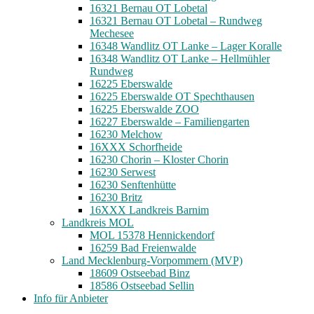
16321 Bernau OT Lobetal
16321 Bernau OT Lobetal – Rundweg
Mechesee
16348 Wandlitz OT Lanke – Lager Koralle
16348 Wandlitz OT Lanke – Hellmühler
Rundweg
16225 Eberswalde
16225 Eberswalde OT Spechthausen
16225 Eberswalde ZOO
16227 Eberswalde – Familiengarten
16230 Melchow
16XXX Schorfheide
16230 Chorin – Kloster Chorin
16230 Serwest
16230 Senftenhütte
16230 Britz
16XXX Landkreis Barnim
Landkreis MOL
MOL 15378 Hennickendorf
16259 Bad Freienwalde
Land Mecklenburg-Vorpommern (MVP)
18609 Ostseebad Binz
18586 Ostseebad Sellin
Info für Anbieter