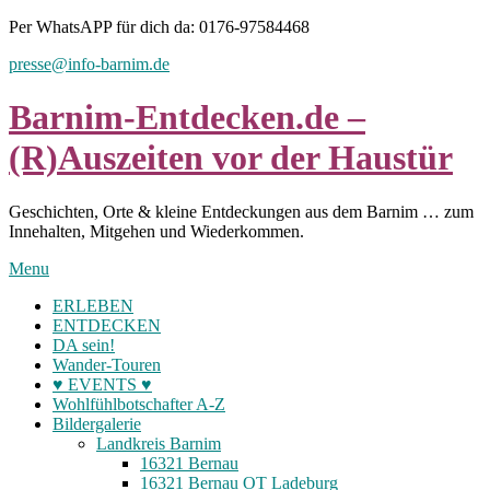
Skip
Per WhatsAPP für dich da: 0176-97584468
to
presse@info-barnim.de
content
Barnim-Entdecken.de –
(R)Auszeiten vor der Haustür
Geschichten, Orte & kleine Entdeckungen aus dem Barnim … zum
Innehalten, Mitgehen und Wiederkommen.
Menu
ERLEBEN
ENTDECKEN
DA sein!
Wander-Touren
♥ EVENTS ♥
Wohlfühlbotschafter A-Z
Bildergalerie
Landkreis Barnim
16321 Bernau
16321 Bernau OT Ladeburg