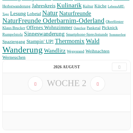
Kulinarik
Jahreskreis
Küche
Herbstwanderung
Kultur
LebensART-
Natur
Naturfreunde
Lesung
Lobetal
Tage
NaturFreunde Oderbarnim-Oderland
Oberförster
Offenes Wohnzimmer
Picknick
Klaus Brucker
Panketal
Osterfest
Sinneswanderung
Rumpelstolz
Smartphone-Sprechstunde
Sommerfest
Wald
Thermomix
Stampin' UP!
Spaziergang
Wanderung
Wandlitz
Weihnachten
Wegesrand
Werneuchen
2026 AUGUST
WOCHE
2