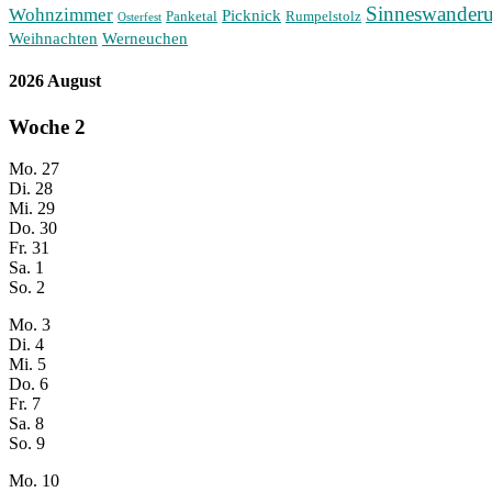
Sinneswander
Wohnzimmer
Picknick
Panketal
Rumpelstolz
Osterfest
Weihnachten
Werneuchen
2026 August
Woche
2
Mo.
27
Di.
28
Mi.
29
Do.
30
Fr.
31
Sa.
1
So.
2
Mo.
3
Di.
4
Mi.
5
Do.
6
Fr.
7
Sa.
8
So.
9
Mo.
10