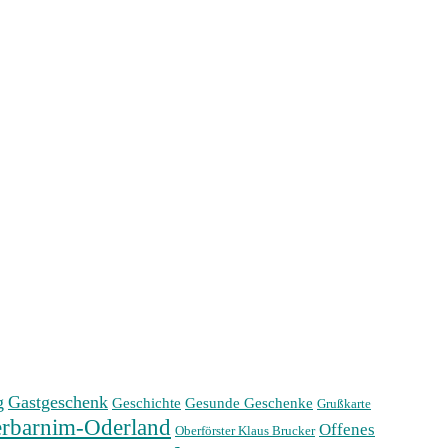
g
Gastgeschenk
Geschichte
Gesunde Geschenke
Grußkarte
rbarnim-Oderland
Offenes
Oberförster Klaus Brucker