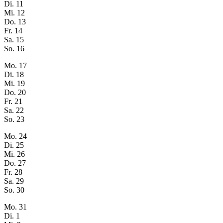
Di.
11
Mi.
12
Do.
13
Fr.
14
Sa.
15
So.
16
Mo.
17
Di.
18
Mi.
19
Do.
20
Fr.
21
Sa.
22
So.
23
Mo.
24
Di.
25
Mi.
26
Do.
27
Fr.
28
Sa.
29
So.
30
Mo.
31
Di.
1