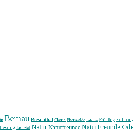
Bernau
Führun
Biesenthal
Frühling
in
Chorin
Eberswalde
Folklore
Natur
NaturFreunde Ode
Naturfreunde
Lesung
Lobetal