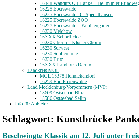
16348 Wandlitz OT Lanke – Hellmühler Rundwe
16225 Eberswalde
16225 Eberswalde OT Spechthausen
16225 Eberswalde ZOO
16227 Eberswalde – Familiengarten
16230 Melchow
16XXX Schorfheide
16230 Chorin – Kloster Chorin
16230 Serwest
16230 Senftenhütte
16230 Britz
16XXX Landkreis Barnim
Landkreis MOL
MOL 15378 Hennickendorf
16259 Bad Freienwalde
Land Mecklenburg-Vorpommern (MVP)
18609 Ostseebad Binz
18586 Ostseebad Sellin
Info für Anbieter
Schlagwort:
Kunstbrücke Panke
Beschwingte Klassik am 12. Juli unter fr