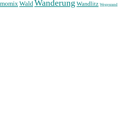
Wanderung
Wald
rmomix
Wandlitz
Wegesrand