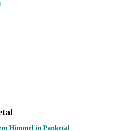
g
tal
eiem Himmel in Panketal