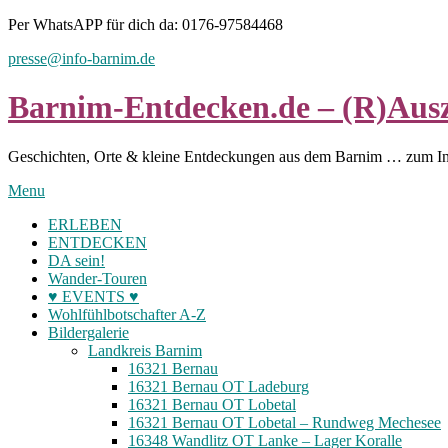
Skip
Per WhatsAPP für dich da: 0176-97584468
to
presse@info-barnim.de
content
Barnim-Entdecken.de – (R)Ausz
Geschichten, Orte & kleine Entdeckungen aus dem Barnim … zum I
Menu
ERLEBEN
ENTDECKEN
DA sein!
Wander-Touren
♥ EVENTS ♥
Wohlfühlbotschafter A-Z
Bildergalerie
Landkreis Barnim
16321 Bernau
16321 Bernau OT Ladeburg
16321 Bernau OT Lobetal
16321 Bernau OT Lobetal – Rundweg Mechesee
16348 Wandlitz OT Lanke – Lager Koralle