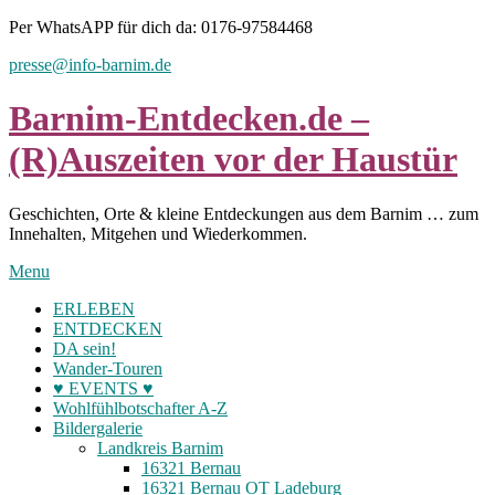
Skip
Per WhatsAPP für dich da: 0176-97584468
to
presse@info-barnim.de
content
Barnim-Entdecken.de –
(R)Auszeiten vor der Haustür
Geschichten, Orte & kleine Entdeckungen aus dem Barnim … zum
Innehalten, Mitgehen und Wiederkommen.
Menu
ERLEBEN
ENTDECKEN
DA sein!
Wander-Touren
♥ EVENTS ♥
Wohlfühlbotschafter A-Z
Bildergalerie
Landkreis Barnim
16321 Bernau
16321 Bernau OT Ladeburg