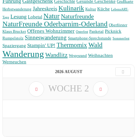
Führung
Gastgeschenk
Geschichte
Gesunde Geschenke
Grußkarte
Kulinarik
Jahreskreis
Küche
Herbstwanderung
Kultur
LebensART-
Natur
Naturfreunde
Lesung
Lobetal
Tage
NaturFreunde Oderbarnim-Oderland
Oberförster
Offenes Wohnzimmer
Picknick
Klaus Brucker
Panketal
Osterfest
Sinneswanderung
Rumpelstolz
Smartphone-Sprechstunde
Sommerfest
Wald
Thermomix
Stampin' UP!
Spaziergang
Wanderung
Wandlitz
Weihnachten
Wegesrand
Werneuchen
2026 AUGUST
WOCHE
2