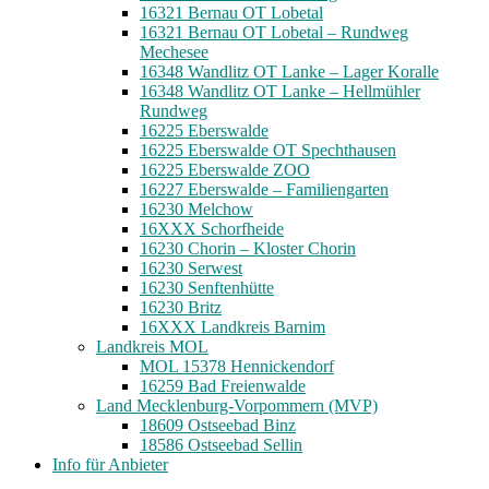
16321 Bernau OT Lobetal
16321 Bernau OT Lobetal – Rundweg
Mechesee
16348 Wandlitz OT Lanke – Lager Koralle
16348 Wandlitz OT Lanke – Hellmühler
Rundweg
16225 Eberswalde
16225 Eberswalde OT Spechthausen
16225 Eberswalde ZOO
16227 Eberswalde – Familiengarten
16230 Melchow
16XXX Schorfheide
16230 Chorin – Kloster Chorin
16230 Serwest
16230 Senftenhütte
16230 Britz
16XXX Landkreis Barnim
Landkreis MOL
MOL 15378 Hennickendorf
16259 Bad Freienwalde
Land Mecklenburg-Vorpommern (MVP)
18609 Ostseebad Binz
18586 Ostseebad Sellin
Info für Anbieter