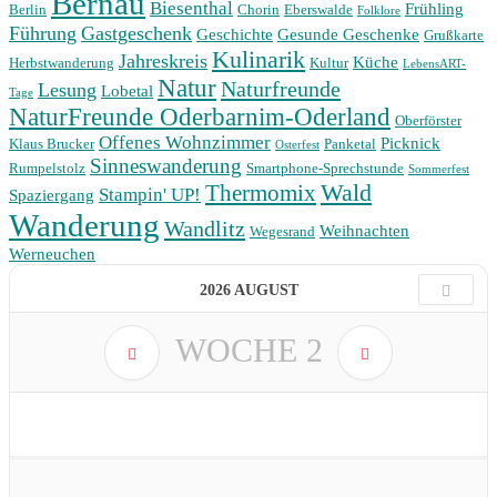
Bernau
Biesenthal
Frühling
Berlin
Chorin
Eberswalde
Folklore
Führung
Gastgeschenk
Geschichte
Gesunde Geschenke
Grußkarte
Kulinarik
Jahreskreis
Küche
Herbstwanderung
Kultur
LebensART-
Natur
Naturfreunde
Lesung
Lobetal
Tage
NaturFreunde Oderbarnim-Oderland
Oberförster
Offenes Wohnzimmer
Picknick
Klaus Brucker
Panketal
Osterfest
Sinneswanderung
Rumpelstolz
Smartphone-Sprechstunde
Sommerfest
Wald
Thermomix
Stampin' UP!
Spaziergang
Wanderung
Wandlitz
Weihnachten
Wegesrand
Werneuchen
2026 AUGUST
WOCHE
2