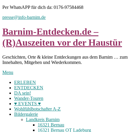
Skip
Per WhatsAPP für dich da: 0176-97584468
to
presse@info-barnim.de
content
Barnim-Entdecken.de –
(R)Auszeiten vor der Haustür
Geschichten, Orte & kleine Entdeckungen aus dem Barnim … zum
Innehalten, Mitgehen und Wiederkommen.
Menu
ERLEBEN
ENTDECKEN
DA sein!
Wander-Touren
♥ EVENTS ♥
Wohlfühlbotschafter A-Z
Bildergalerie
Landkreis Barnim
16321 Bernau
16321 Bernau OT Ladeburg