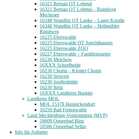
16321 Bernau OT Lobetal
16321 Bernau OT Lobetal – Rundweg
Mechesee
16348 Wandlitz OT Lanke – Lager Koralle
16348 Wandlitz OT Lanke – Hellmühler
Rundweg
16225 Eberswalde
16225 Eberswalde OT Spechthausen
16225 Eberswalde ZOO
16227 Eberswalde – Familiengarten
16230 Melchow
16XXX Schorfheide
16230 Chorin – Kloster Chorin
16230 Serwest
16230 Senftenhütte
16230 Britz
16XXX Landkreis Barnim
Landkreis MOL
MOL 15378 Hennickendorf
16259 Bad Freienwalde
Land Mecklenburg-Vorpommern (MVP)
18609 Ostseebad Binz
18586 Ostseebad Sellin
Info für Anbieter