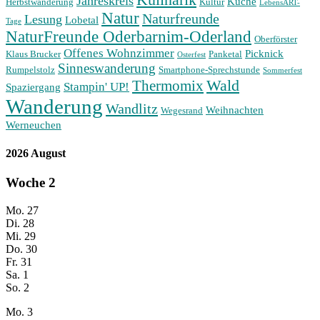
Jahreskreis
Küche
Herbstwanderung
Kultur
LebensART-
Natur
Naturfreunde
Lesung
Lobetal
Tage
NaturFreunde Oderbarnim-Oderland
Oberförster
Offenes Wohnzimmer
Picknick
Klaus Brucker
Panketal
Osterfest
Sinneswanderung
Rumpelstolz
Smartphone-Sprechstunde
Sommerfest
Wald
Thermomix
Stampin' UP!
Spaziergang
Wanderung
Wandlitz
Weihnachten
Wegesrand
Werneuchen
2026 August
Woche
2
Mo.
27
Di.
28
Mi.
29
Do.
30
Fr.
31
Sa.
1
So.
2
Mo.
3