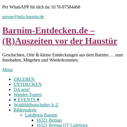
Skip
Per WhatsAPP für dich da: 0176-97584468
to
presse@info-barnim.de
content
Barnim-Entdecken.de –
(R)Auszeiten vor der Haustür
Geschichten, Orte & kleine Entdeckungen aus dem Barnim … zum
Innehalten, Mitgehen und Wiederkommen.
Menu
ERLEBEN
ENTDECKEN
DA sein!
Wander-Touren
♥ EVENTS ♥
Wohlfühlbotschafter A-Z
Bildergalerie
Landkreis Barnim
16321 Bernau
16321 Bernau OT Ladeburg