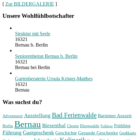
[
Zur BILDERGALERIE
]
Unsere Wohlfühlbotschafter
Struktur mit Seele
16321
Bernau b. Berlin
Seniorenbeirat Bernau b. Berlin
16321
Bernau bei Berlin
Gartenberaterin Ursula Krüger-Matthes
16321
Bernau
Was suchst du?
Bad Ferienwalde
Ausstellung
Barnimer Auszeit
Adventszeit
Bernau
Biesenthal
Frühling
Berlin
Chorin
Eberswalde
Folklore
Führung
Gastgeschenk
Geschichte
Gesunde Geschenke
Grußkarte
Kulinarik