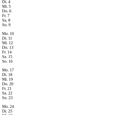
Di.
4
Mi.
5
Do.
6
Fr.
7
Sa.
8
So.
9
Mo.
10
Di.
11
Mi.
12
Do.
13
Fr.
14
Sa.
15
So.
16
Mo.
17
Di.
18
Mi.
19
Do.
20
Fr.
21
Sa.
22
So.
23
Mo.
24
Di.
25