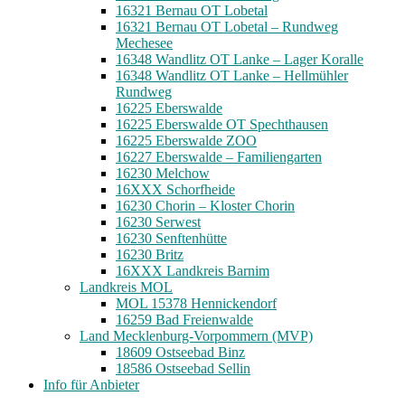
16321 Bernau OT Lobetal
16321 Bernau OT Lobetal – Rundweg
Mechesee
16348 Wandlitz OT Lanke – Lager Koralle
16348 Wandlitz OT Lanke – Hellmühler
Rundweg
16225 Eberswalde
16225 Eberswalde OT Spechthausen
16225 Eberswalde ZOO
16227 Eberswalde – Familiengarten
16230 Melchow
16XXX Schorfheide
16230 Chorin – Kloster Chorin
16230 Serwest
16230 Senftenhütte
16230 Britz
16XXX Landkreis Barnim
Landkreis MOL
MOL 15378 Hennickendorf
16259 Bad Freienwalde
Land Mecklenburg-Vorpommern (MVP)
18609 Ostseebad Binz
18586 Ostseebad Sellin
Info für Anbieter