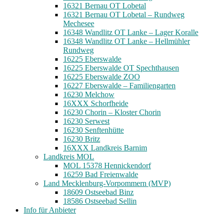
16321 Bernau OT Lobetal
16321 Bernau OT Lobetal – Rundweg
Mechesee
16348 Wandlitz OT Lanke – Lager Koralle
16348 Wandlitz OT Lanke – Hellmühler
Rundweg
16225 Eberswalde
16225 Eberswalde OT Spechthausen
16225 Eberswalde ZOO
16227 Eberswalde – Familiengarten
16230 Melchow
16XXX Schorfheide
16230 Chorin – Kloster Chorin
16230 Serwest
16230 Senftenhütte
16230 Britz
16XXX Landkreis Barnim
Landkreis MOL
MOL 15378 Hennickendorf
16259 Bad Freienwalde
Land Mecklenburg-Vorpommern (MVP)
18609 Ostseebad Binz
18586 Ostseebad Sellin
Info für Anbieter