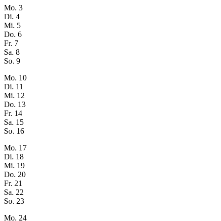
Mo.
3
Di.
4
Mi.
5
Do.
6
Fr.
7
Sa.
8
So.
9
Mo.
10
Di.
11
Mi.
12
Do.
13
Fr.
14
Sa.
15
So.
16
Mo.
17
Di.
18
Mi.
19
Do.
20
Fr.
21
Sa.
22
So.
23
Mo.
24