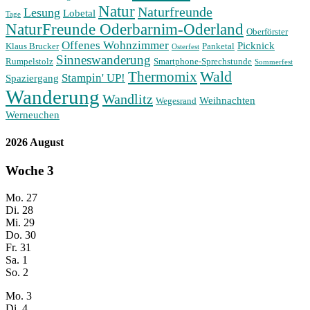
Natur
Naturfreunde
Lesung
Lobetal
Tage
NaturFreunde Oderbarnim-Oderland
Oberförster
Offenes Wohnzimmer
Picknick
Klaus Brucker
Panketal
Osterfest
Sinneswanderung
Rumpelstolz
Smartphone-Sprechstunde
Sommerfest
Wald
Thermomix
Stampin' UP!
Spaziergang
Wanderung
Wandlitz
Weihnachten
Wegesrand
Werneuchen
2026 August
Woche
3
Mo.
27
Di.
28
Mi.
29
Do.
30
Fr.
31
Sa.
1
So.
2
Mo.
3
Di.
4