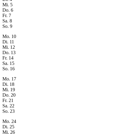
Mi.
5
Do.
6
Fr.
7
Sa.
8
So.
9
Mo.
10
Di.
11
Mi.
12
Do.
13
Fr.
14
Sa.
15
So.
16
Mo.
17
Di.
18
Mi.
19
Do.
20
Fr.
21
Sa.
22
So.
23
Mo.
24
Di.
25
Mi.
26