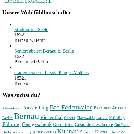
[
Zur BILDERGALERIE
]
Unsere Wohlfühlbotschafter
Struktur mit Seele
16321
Bernau b. Berlin
Seniorenbeirat Bernau b. Berlin
16321
Bernau bei Berlin
Gartenberaterin Ursula Krüger-Matthes
16321
Bernau
Was suchst du?
Bad Ferienwalde
Ausstellung
Barnimer Auszeit
Adventszeit
Bernau
Biesenthal
Frühling
Berlin
Chorin
Eberswalde
Folklore
Führung
Gastgeschenk
Geschichte
Gesunde Geschenke
Grußkarte
Kulinarik
Jahreskreis
Küche
Herbstwanderung
Kultur
LebensART-