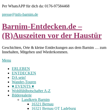
Skip
Per WhatsAPP für dich da: 0176-97584468
to
presse@info-barnim.de
content
Barnim-Entdecken.de –
(R)Auszeiten vor der Haustür
Geschichten, Orte & kleine Entdeckungen aus dem Barnim … zum
Innehalten, Mitgehen und Wiederkommen.
Menu
ERLEBEN
ENTDECKEN
DA sein!
Wander-Touren
♥ EVENTS ♥
Wohlfühlbotschafter A-Z
Bildergalerie
Landkreis Barnim
16321 Bernau
16321 Bernau OT Ladeburg