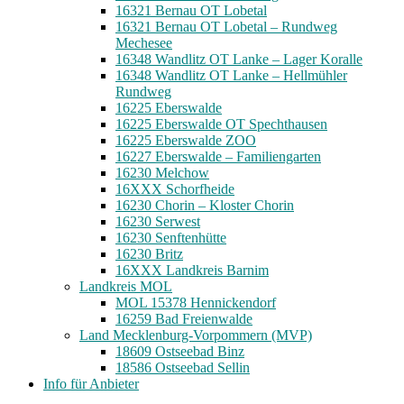
16321 Bernau OT Lobetal
16321 Bernau OT Lobetal – Rundweg
Mechesee
16348 Wandlitz OT Lanke – Lager Koralle
16348 Wandlitz OT Lanke – Hellmühler
Rundweg
16225 Eberswalde
16225 Eberswalde OT Spechthausen
16225 Eberswalde ZOO
16227 Eberswalde – Familiengarten
16230 Melchow
16XXX Schorfheide
16230 Chorin – Kloster Chorin
16230 Serwest
16230 Senftenhütte
16230 Britz
16XXX Landkreis Barnim
Landkreis MOL
MOL 15378 Hennickendorf
16259 Bad Freienwalde
Land Mecklenburg-Vorpommern (MVP)
18609 Ostseebad Binz
18586 Ostseebad Sellin
Info für Anbieter