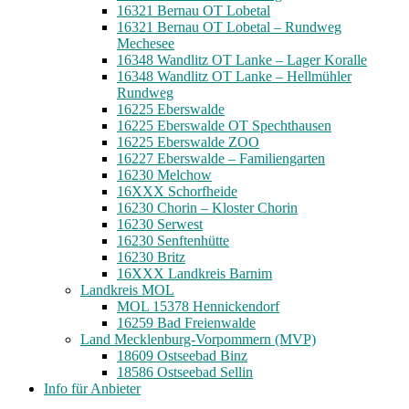
16321 Bernau OT Lobetal
16321 Bernau OT Lobetal – Rundweg
Mechesee
16348 Wandlitz OT Lanke – Lager Koralle
16348 Wandlitz OT Lanke – Hellmühler
Rundweg
16225 Eberswalde
16225 Eberswalde OT Spechthausen
16225 Eberswalde ZOO
16227 Eberswalde – Familiengarten
16230 Melchow
16XXX Schorfheide
16230 Chorin – Kloster Chorin
16230 Serwest
16230 Senftenhütte
16230 Britz
16XXX Landkreis Barnim
Landkreis MOL
MOL 15378 Hennickendorf
16259 Bad Freienwalde
Land Mecklenburg-Vorpommern (MVP)
18609 Ostseebad Binz
18586 Ostseebad Sellin
Info für Anbieter