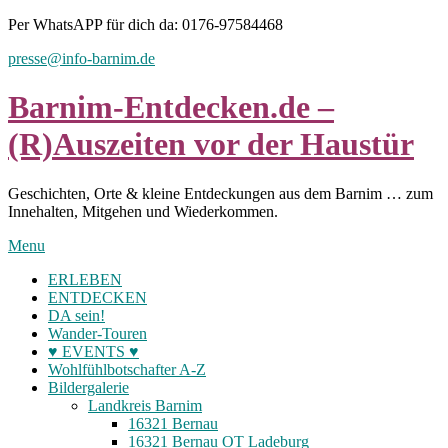
Skip
Per WhatsAPP für dich da: 0176-97584468
to
presse@info-barnim.de
content
Barnim-Entdecken.de –
(R)Auszeiten vor der Haustür
Geschichten, Orte & kleine Entdeckungen aus dem Barnim … zum
Innehalten, Mitgehen und Wiederkommen.
Menu
ERLEBEN
ENTDECKEN
DA sein!
Wander-Touren
♥ EVENTS ♥
Wohlfühlbotschafter A-Z
Bildergalerie
Landkreis Barnim
16321 Bernau
16321 Bernau OT Ladeburg