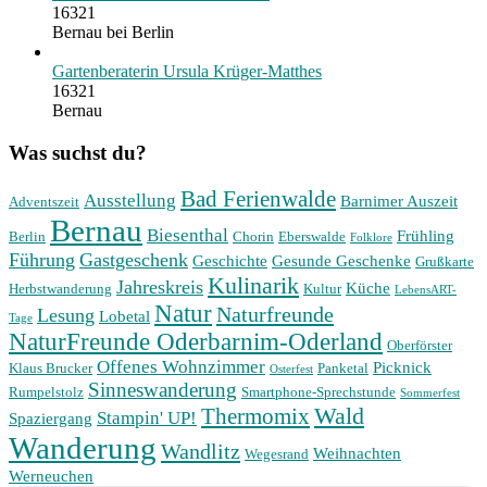
16321
Bernau bei Berlin
Gartenberaterin Ursula Krüger-Matthes
16321
Bernau
Was suchst du?
Bad Ferienwalde
Ausstellung
Barnimer Auszeit
Adventszeit
Bernau
Biesenthal
Frühling
Berlin
Chorin
Eberswalde
Folklore
Führung
Gastgeschenk
Geschichte
Gesunde Geschenke
Grußkarte
Kulinarik
Jahreskreis
Küche
Herbstwanderung
Kultur
LebensART-
Natur
Naturfreunde
Lesung
Lobetal
Tage
NaturFreunde Oderbarnim-Oderland
Oberförster
Offenes Wohnzimmer
Picknick
Klaus Brucker
Panketal
Osterfest
Sinneswanderung
Rumpelstolz
Smartphone-Sprechstunde
Sommerfest
Wald
Thermomix
Stampin' UP!
Spaziergang
Wanderung
Wandlitz
Weihnachten
Wegesrand
Werneuchen