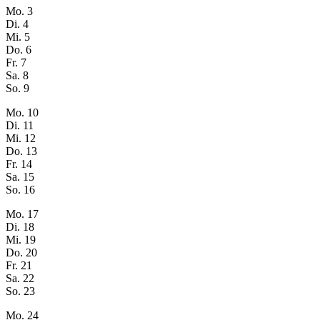
Mo.
3
Di.
4
Mi.
5
Do.
6
Fr.
7
Sa.
8
So.
9
Mo.
10
Di.
11
Mi.
12
Do.
13
Fr.
14
Sa.
15
So.
16
Mo.
17
Di.
18
Mi.
19
Do.
20
Fr.
21
Sa.
22
So.
23
Mo.
24