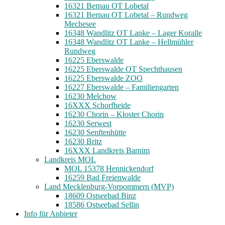
16321 Bernau OT Lobetal
16321 Bernau OT Lobetal – Rundweg
Mechesee
16348 Wandlitz OT Lanke – Lager Koralle
16348 Wandlitz OT Lanke – Hellmühler
Rundweg
16225 Eberswalde
16225 Eberswalde OT Spechthausen
16225 Eberswalde ZOO
16227 Eberswalde – Familiengarten
16230 Melchow
16XXX Schorfheide
16230 Chorin – Kloster Chorin
16230 Serwest
16230 Senftenhütte
16230 Britz
16XXX Landkreis Barnim
Landkreis MOL
MOL 15378 Hennickendorf
16259 Bad Freienwalde
Land Mecklenburg-Vorpommern (MVP)
18609 Ostseebad Binz
18586 Ostseebad Sellin
Info für Anbieter