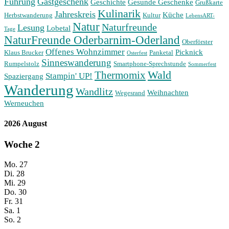
Führung
Gastgeschenk
Geschichte
Gesunde Geschenke
Grußkarte
Kulinarik
Jahreskreis
Küche
Herbstwanderung
Kultur
LebensART-
Natur
Naturfreunde
Lesung
Lobetal
Tage
NaturFreunde Oderbarnim-Oderland
Oberförster
Offenes Wohnzimmer
Picknick
Klaus Brucker
Panketal
Osterfest
Sinneswanderung
Rumpelstolz
Smartphone-Sprechstunde
Sommerfest
Wald
Thermomix
Stampin' UP!
Spaziergang
Wanderung
Wandlitz
Weihnachten
Wegesrand
Werneuchen
2026 August
Woche
2
Mo.
27
Di.
28
Mi.
29
Do.
30
Fr.
31
Sa.
1
So.
2