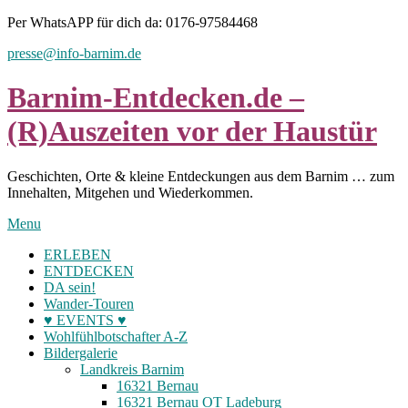
Skip
Per WhatsAPP für dich da: 0176-97584468
to
presse@info-barnim.de
content
Barnim-Entdecken.de –
(R)Auszeiten vor der Haustür
Geschichten, Orte & kleine Entdeckungen aus dem Barnim … zum
Innehalten, Mitgehen und Wiederkommen.
Menu
ERLEBEN
ENTDECKEN
DA sein!
Wander-Touren
♥ EVENTS ♥
Wohlfühlbotschafter A-Z
Bildergalerie
Landkreis Barnim
16321 Bernau
16321 Bernau OT Ladeburg