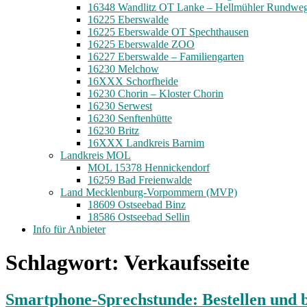
16348 Wandlitz OT Lanke – Hellmühler Rundwe
16225 Eberswalde
16225 Eberswalde OT Spechthausen
16225 Eberswalde ZOO
16227 Eberswalde – Familiengarten
16230 Melchow
16XXX Schorfheide
16230 Chorin – Kloster Chorin
16230 Serwest
16230 Senftenhütte
16230 Britz
16XXX Landkreis Barnim
Landkreis MOL
MOL 15378 Hennickendorf
16259 Bad Freienwalde
Land Mecklenburg-Vorpommern (MVP)
18609 Ostseebad Binz
18586 Ostseebad Sellin
Info für Anbieter
Schlagwort:
Verkaufsseite
Smartphone-Sprechstunde: Bestellen und 