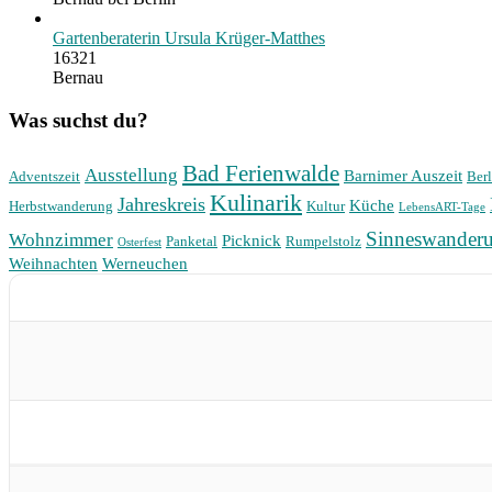
Gartenberaterin Ursula Krüger-Matthes
16321
Bernau
Was suchst du?
Bad Ferienwalde
Ausstellung
Barnimer Auszeit
Adventszeit
Berl
Kulinarik
Jahreskreis
Küche
Herbstwanderung
Kultur
LebensART-Tage
Sinneswander
Wohnzimmer
Picknick
Panketal
Rumpelstolz
Osterfest
Weihnachten
Werneuchen