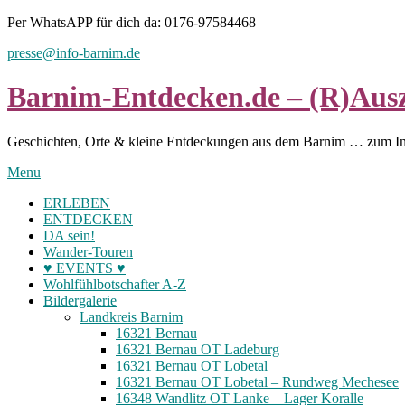
Skip
Per WhatsAPP für dich da: 0176-97584468
to
presse@info-barnim.de
content
Barnim-Entdecken.de – (R)Ausz
Geschichten, Orte & kleine Entdeckungen aus dem Barnim … zum I
Menu
ERLEBEN
ENTDECKEN
DA sein!
Wander-Touren
♥ EVENTS ♥
Wohlfühlbotschafter A-Z
Bildergalerie
Landkreis Barnim
16321 Bernau
16321 Bernau OT Ladeburg
16321 Bernau OT Lobetal
16321 Bernau OT Lobetal – Rundweg Mechesee
16348 Wandlitz OT Lanke – Lager Koralle