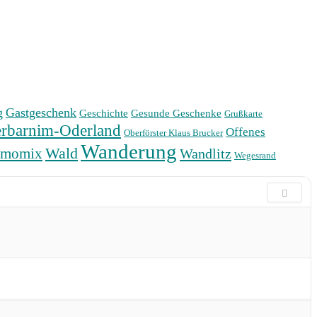
g
Gastgeschenk
Geschichte
Gesunde Geschenke
Grußkarte
rbarnim-Oderland
Offenes
Oberförster Klaus Brucker
Wanderung
Wald
rmomix
Wandlitz
Wegesrand