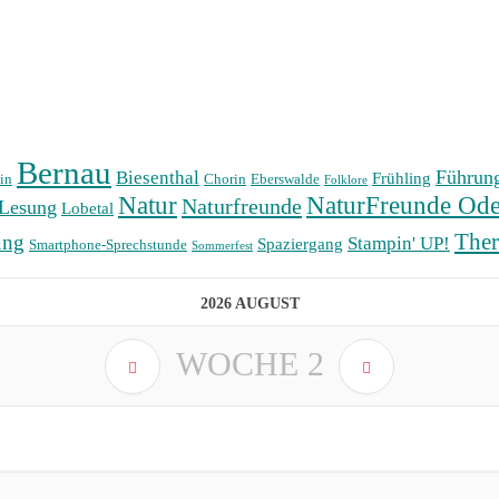
Bernau
Führun
Biesenthal
Frühling
in
Chorin
Eberswalde
Folklore
Natur
NaturFreunde Ode
Naturfreunde
Lesung
Lobetal
The
ung
Stampin' UP!
Spaziergang
Smartphone-Sprechstunde
Sommerfest
2026 AUGUST
WOCHE
2