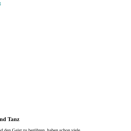
g
und Tanz
und den Ge
i
s
t zu berühren
, haben schon v
i
ele