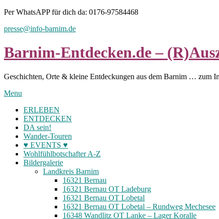
Skip
Per WhatsAPP für dich da: 0176-97584468
to
presse@info-barnim.de
content
Barnim-Entdecken.de – (R)Ausz
Geschichten, Orte & kleine Entdeckungen aus dem Barnim … zum I
Menu
ERLEBEN
ENTDECKEN
DA sein!
Wander-Touren
♥ EVENTS ♥
Wohlfühlbotschafter A-Z
Bildergalerie
Landkreis Barnim
16321 Bernau
16321 Bernau OT Ladeburg
16321 Bernau OT Lobetal
16321 Bernau OT Lobetal – Rundweg Mechesee
16348 Wandlitz OT Lanke – Lager Koralle