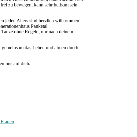
frei
zu bewegen, kann sehr heilsam sein
en jeden Alters
sind herzlich
willkommen
.
neration
en
haus
Pank
et
al
.
. Tanze
ohne R
egeln
,
nur
nach deinem
n
gemeinsam
das Leben und atmen durch
en uns auf dich.
 Frauen