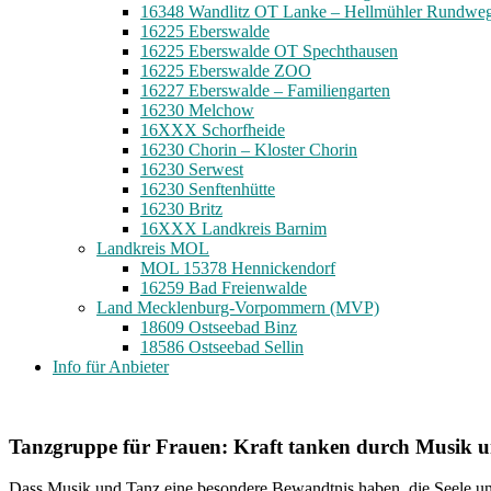
16348 Wandlitz OT Lanke – Hellmühler Rundwe
16225 Eberswalde
16225 Eberswalde OT Spechthausen
16225 Eberswalde ZOO
16227 Eberswalde – Familiengarten
16230 Melchow
16XXX Schorfheide
16230 Chorin – Kloster Chorin
16230 Serwest
16230 Senftenhütte
16230 Britz
16XXX Landkreis Barnim
Landkreis MOL
MOL 15378 Hennickendorf
16259 Bad Freienwalde
Land Mecklenburg-Vorpommern (MVP)
18609 Ostseebad Binz
18586 Ostseebad Sellin
Info für Anbieter
Tanzgruppe für Frauen: Kraft tanken durch Musik 
Das
s
Mu
sik und Tanz eine besondere
Bewandtnis
haben
, die Seele 