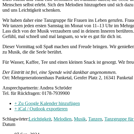
Menschen selbst erlebt. Sich den Melodien hinzugeben und sich dazu
und uns Leichtigkeit schenken.
Wir haben daher eine
Tanzgruppe für Frauen ins Leben gerufen. Frau
Wir tanz
en j
eden ersten Sam
st
ag im Monat
von 11
–
13 Uhr
im Mehrge
Lass dich von der Musik verzaubern und
in deine
m Inneren
berüh
ren
Gefühl,
mal schnell und mal langsam, so wie es gut für dich ist.
Dieser Vormittag soll Spaß machen und Freude bringen.
Wir genieße
zu Musik, die die Seele berührt.
Für Wasser, Kaffee, Tee und einen kleinen Snack ist gesorgt. Wir freu
Der Eintritt ist frei, eine Spende wird dankbar angenommen.
Ort: Mehrgenerationenhaus Panketal, Genfer Platz 2, 16341 Panketal
Ansprechpartnerin: Andrea Schröder
Tel. für Rückfragen: 0178-7939900
+ Zu Google Kalender hinzufügen
+ iCal / Outlook exportieren
Schlagwörter:
Leichtigkeit
,
Melodien
,
Musik
,
Tanzen
,
Tanzgruppe für
Datum