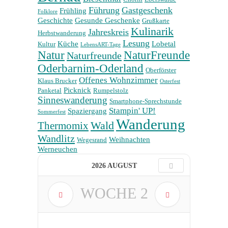
Führung
Gastgeschenk
Frühling
Folklore
Geschichte
Gesunde Geschenke
Grußkarte
Kulinarik
Jahreskreis
Herbstwanderung
Lesung
Küche
Lobetal
Kultur
LebensART-Tage
Natur
NaturFreunde
Naturfreunde
Oderbarnim-Oderland
Oberförster
Offenes Wohnzimmer
Klaus Brucker
Osterfest
Picknick
Panketal
Rumpelstolz
Sinneswanderung
Smartphone-Sprechstunde
Stampin' UP!
Spaziergang
Sommerfest
Wanderung
Wald
Thermomix
Wandlitz
Weihnachten
Wegesrand
Werneuchen
2026 AUGUST
WOCHE
2