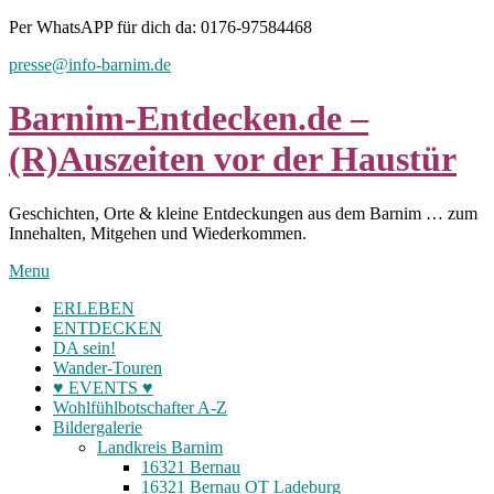
Skip
Per WhatsAPP für dich da: 0176-97584468
to
presse@info-barnim.de
content
Barnim-Entdecken.de –
(R)Auszeiten vor der Haustür
Geschichten, Orte & kleine Entdeckungen aus dem Barnim … zum
Innehalten, Mitgehen und Wiederkommen.
Menu
ERLEBEN
ENTDECKEN
DA sein!
Wander-Touren
♥ EVENTS ♥
Wohlfühlbotschafter A-Z
Bildergalerie
Landkreis Barnim
16321 Bernau
16321 Bernau OT Ladeburg