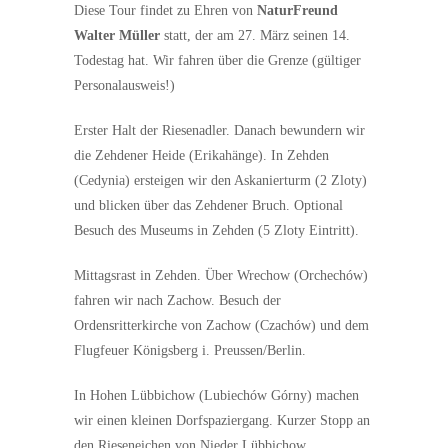
Diese Tour findet zu Ehren von
NaturFreund
Walter Müller
statt, der am 27. März seinen 14.
Todestag hat. Wir fahren über die Grenze (gültiger
Personalausweis!)
Erster Halt der Riesenadler. Danach bewundern wir
die Zehdener Heide (Erikahänge). In Zehden
(Cedynia) ersteigen wir den Askanierturm (2 Zloty)
und blicken über das Zehdener Bruch. Optional
Besuch des Museums in Zehden (5 Zloty Eintritt).
Mittagsrast in Zehden. Über Wrechow (Orchechów)
fahren wir nach Zachow. Besuch der
Ordensritterkirche von Zachow (Czachów) und dem
Flugfeuer Königsberg i. Preussen/Berlin.
In Hohen Lübbichow (Lubiechów Górny) machen
wir einen kleinen Dorfspaziergang. Kurzer Stopp an
den Rieseneichen von Nieder Lübbichow