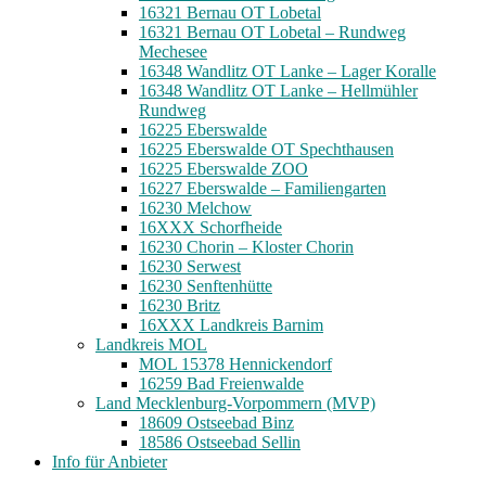
16321 Bernau OT Lobetal
16321 Bernau OT Lobetal – Rundweg
Mechesee
16348 Wandlitz OT Lanke – Lager Koralle
16348 Wandlitz OT Lanke – Hellmühler
Rundweg
16225 Eberswalde
16225 Eberswalde OT Spechthausen
16225 Eberswalde ZOO
16227 Eberswalde – Familiengarten
16230 Melchow
16XXX Schorfheide
16230 Chorin – Kloster Chorin
16230 Serwest
16230 Senftenhütte
16230 Britz
16XXX Landkreis Barnim
Landkreis MOL
MOL 15378 Hennickendorf
16259 Bad Freienwalde
Land Mecklenburg-Vorpommern (MVP)
18609 Ostseebad Binz
18586 Ostseebad Sellin
Info für Anbieter