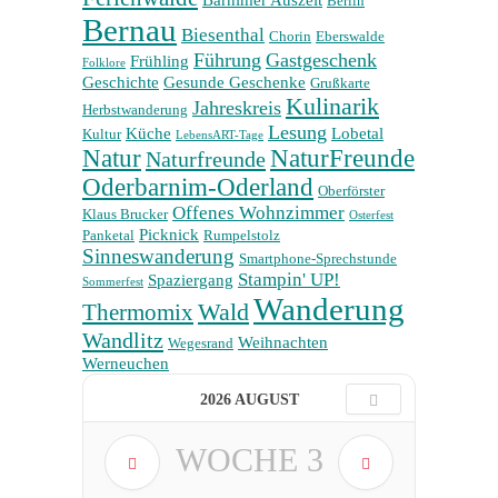
Barnimer Auszeit
Berlin
Bernau
Biesenthal
Chorin
Eberswalde
Führung
Gastgeschenk
Frühling
Folklore
Geschichte
Gesunde Geschenke
Grußkarte
Kulinarik
Jahreskreis
Herbstwanderung
Lesung
Küche
Lobetal
Kultur
LebensART-Tage
Natur
NaturFreunde
Naturfreunde
Oderbarnim-Oderland
Oberförster
Offenes Wohnzimmer
Klaus Brucker
Osterfest
Picknick
Panketal
Rumpelstolz
Sinneswanderung
Smartphone-Sprechstunde
Stampin' UP!
Spaziergang
Sommerfest
Wanderung
Wald
Thermomix
Wandlitz
Weihnachten
Wegesrand
Werneuchen
2026 AUGUST
WOCHE
3