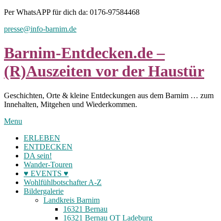
Skip
Per WhatsAPP für dich da: 0176-97584468
to
presse@info-barnim.de
content
Barnim-Entdecken.de –
(R)Auszeiten vor der Haustür
Geschichten, Orte & kleine Entdeckungen aus dem Barnim … zum
Innehalten, Mitgehen und Wiederkommen.
Menu
ERLEBEN
ENTDECKEN
DA sein!
Wander-Touren
♥ EVENTS ♥
Wohlfühlbotschafter A-Z
Bildergalerie
Landkreis Barnim
16321 Bernau
16321 Bernau OT Ladeburg