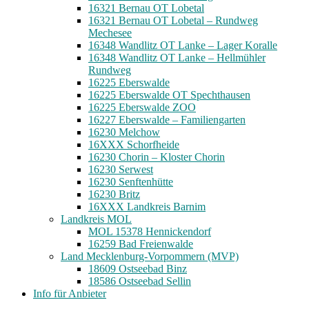
16321 Bernau OT Lobetal
16321 Bernau OT Lobetal – Rundweg
Mechesee
16348 Wandlitz OT Lanke – Lager Koralle
16348 Wandlitz OT Lanke – Hellmühler
Rundweg
16225 Eberswalde
16225 Eberswalde OT Spechthausen
16225 Eberswalde ZOO
16227 Eberswalde – Familiengarten
16230 Melchow
16XXX Schorfheide
16230 Chorin – Kloster Chorin
16230 Serwest
16230 Senftenhütte
16230 Britz
16XXX Landkreis Barnim
Landkreis MOL
MOL 15378 Hennickendorf
16259 Bad Freienwalde
Land Mecklenburg-Vorpommern (MVP)
18609 Ostseebad Binz
18586 Ostseebad Sellin
Info für Anbieter