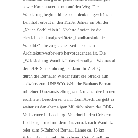
sowie Kartenmaterial mit auf den Weg. Die
Wanderung beginnt hinter dem denkmalgeschützen
Bahnhof, erbaut in den 1920er Jahren im Stil der
„Neuen Sachlichkeit“. Nächste Station ist die
ebenfalls denkmalgeschützte „Landhauskolonie
Wandlitz“, die zu gleicher Zeit aus einem
Architekturwettbewerb hervorgegangen ist. Die
„Waldsiedlung Wandlitz“, das ehemaligen Wohnareal
der DDR-Staatsführung, ist dann Ihr Ziel. Quer
durch die Bernauer Wälder führt die Strecke nun
südwärts zum UNESCO-Welterbe Bauhaus Bernau
mit einer Dauerauststellung zur Bauhaus-Idee im neu
eröffneten Besucherzentrum. Zum Abschluss geht es
weiter zu den ehemaligen Militärbunkern der DDR-
Volksarmee in Ladeburg. Von dort in den Ortskern
Ladeburg – und mit dem Bus zurück nach Wandlitz
oder zum S-Bahnhof Bernau. Länge ca. 15 km;
Schwierigkeitsgrad mittelschwer; Gute Kondition