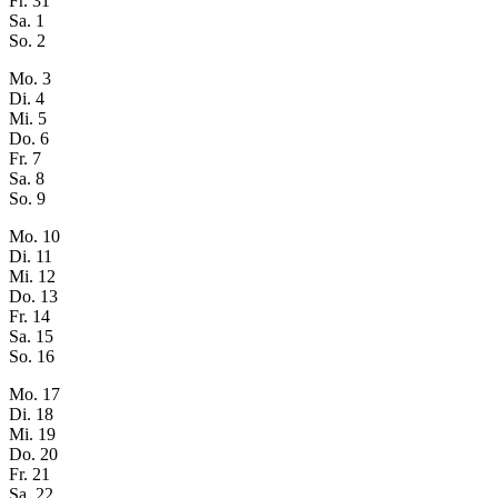
Fr.
31
Sa.
1
So.
2
Mo.
3
Di.
4
Mi.
5
Do.
6
Fr.
7
Sa.
8
So.
9
Mo.
10
Di.
11
Mi.
12
Do.
13
Fr.
14
Sa.
15
So.
16
Mo.
17
Di.
18
Mi.
19
Do.
20
Fr.
21
Sa.
22