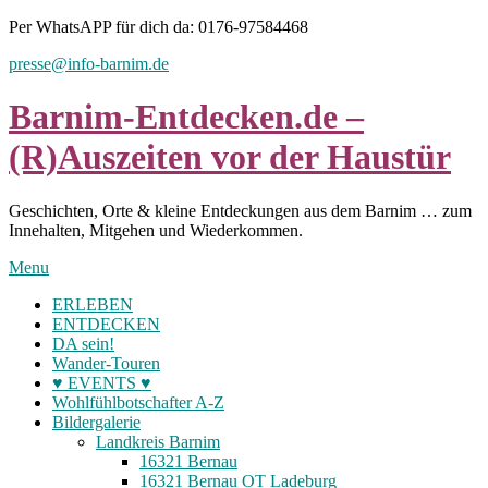
Skip
Per WhatsAPP für dich da: 0176-97584468
to
presse@info-barnim.de
content
Barnim-Entdecken.de –
(R)Auszeiten vor der Haustür
Geschichten, Orte & kleine Entdeckungen aus dem Barnim … zum
Innehalten, Mitgehen und Wiederkommen.
Menu
ERLEBEN
ENTDECKEN
DA sein!
Wander-Touren
♥ EVENTS ♥
Wohlfühlbotschafter A-Z
Bildergalerie
Landkreis Barnim
16321 Bernau
16321 Bernau OT Ladeburg