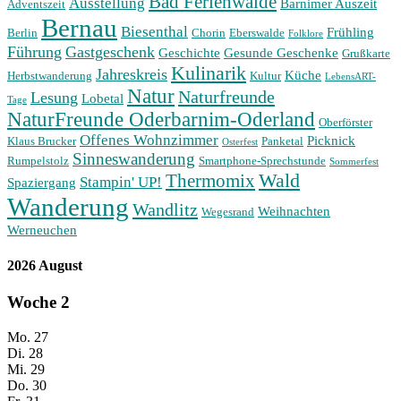
Bad Ferienwalde
Ausstellung
Barnimer Auszeit
Adventszeit
Bernau
Biesenthal
Frühling
Berlin
Chorin
Eberswalde
Folklore
Führung
Gastgeschenk
Geschichte
Gesunde Geschenke
Grußkarte
Kulinarik
Jahreskreis
Küche
Herbstwanderung
Kultur
LebensART-
Natur
Naturfreunde
Lesung
Lobetal
Tage
NaturFreunde Oderbarnim-Oderland
Oberförster
Offenes Wohnzimmer
Picknick
Klaus Brucker
Panketal
Osterfest
Sinneswanderung
Rumpelstolz
Smartphone-Sprechstunde
Sommerfest
Wald
Thermomix
Stampin' UP!
Spaziergang
Wanderung
Wandlitz
Weihnachten
Wegesrand
Werneuchen
2026 August
Woche
2
Mo.
27
Di.
28
Mi.
29
Do.
30