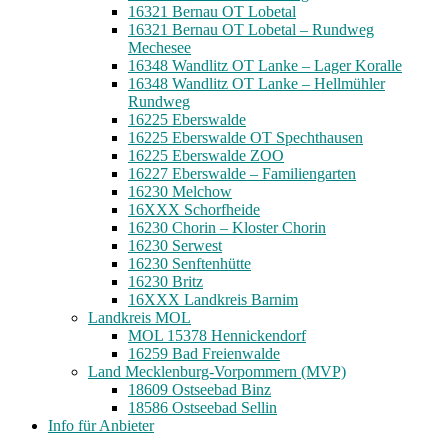
16321 Bernau OT Lobetal
16321 Bernau OT Lobetal – Rundweg
Mechesee
16348 Wandlitz OT Lanke – Lager Koralle
16348 Wandlitz OT Lanke – Hellmühler
Rundweg
16225 Eberswalde
16225 Eberswalde OT Spechthausen
16225 Eberswalde ZOO
16227 Eberswalde – Familiengarten
16230 Melchow
16XXX Schorfheide
16230 Chorin – Kloster Chorin
16230 Serwest
16230 Senftenhütte
16230 Britz
16XXX Landkreis Barnim
Landkreis MOL
MOL 15378 Hennickendorf
16259 Bad Freienwalde
Land Mecklenburg-Vorpommern (MVP)
18609 Ostseebad Binz
18586 Ostseebad Sellin
Info für Anbieter