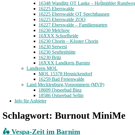
16348 Wandlitz OT Lanke – Hellmühler Rundwe
16225 Eberswalde
16225 Eberswalde OT Spechthausen
16225 Eberswalde ZOO
16227 Eberswalde – Familiengarten
16230 Melchow
16XXX Schorfheide
16230 Chorin – Kloster Chorin
16230 Serwest
16230 Senftenhütte
16230 Britz
16XXX Landkreis Barnim
Landkreis MOL
MOL 15378 Hennickendorf
16259 Bad Freienwalde
Land Mecklenburg-Vorpommern (MVP)
18609 Ostseebad Binz
18586 Ostseebad Sellin
Info für Anbieter
Schlagwort:
Burnout MiniMe
🛵 Vespa-Zeit im Barnim