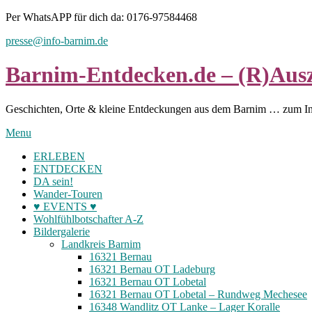
Skip
Per WhatsAPP für dich da: 0176-97584468
to
presse@info-barnim.de
content
Barnim-Entdecken.de – (R)Ausz
Geschichten, Orte & kleine Entdeckungen aus dem Barnim … zum I
Menu
ERLEBEN
ENTDECKEN
DA sein!
Wander-Touren
♥ EVENTS ♥
Wohlfühlbotschafter A-Z
Bildergalerie
Landkreis Barnim
16321 Bernau
16321 Bernau OT Ladeburg
16321 Bernau OT Lobetal
16321 Bernau OT Lobetal – Rundweg Mechesee
16348 Wandlitz OT Lanke – Lager Koralle