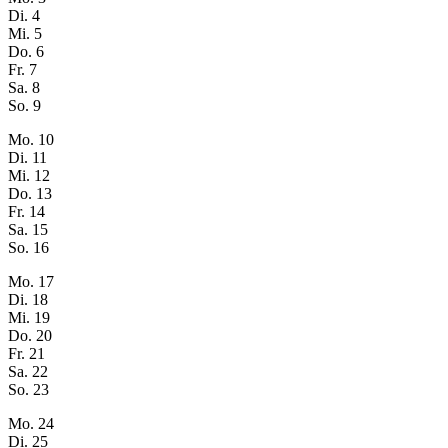
Di.
4
Mi.
5
Do.
6
Fr.
7
Sa.
8
So.
9
Mo.
10
Di.
11
Mi.
12
Do.
13
Fr.
14
Sa.
15
So.
16
Mo.
17
Di.
18
Mi.
19
Do.
20
Fr.
21
Sa.
22
So.
23
Mo.
24
Di.
25