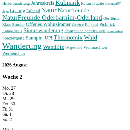
Kulinarik
Jahreskreis
Küche
Herbstwanderung
Kultur
LebensART-
Natur
Naturfreunde
Lesung
Lobetal
Tage
NaturFreunde Oderbarnim-Oderland
Oberförster
Offenes Wohnzimmer
Picknick
Klaus Brucker
Panketal
Osterfest
Sinneswanderung
Rumpelstolz
Smartphone-Sprechstunde
Sommerfest
Wald
Thermomix
Stampin' UP!
Spaziergang
Wanderung
Wandlitz
Weihnachten
Wegesrand
Werneuchen
2026 August
Woche
2
Mo.
27
Di.
28
Mi.
29
Do.
30
Fr.
31
Sa.
1
So.
2
Mo.
3