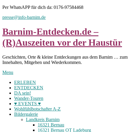
Skip
Per WhatsAPP für dich da: 0176-97584468
to
presse@info-barnim.de
content
Barnim-Entdecken.de –
(R)Auszeiten vor der Haustür
Geschichten, Orte & kleine Entdeckungen aus dem Barnim … zum
Innehalten, Mitgehen und Wiederkommen.
Menu
ERLEBEN
ENTDECKEN
DA sein!
Wander-Touren
♥ EVENTS ♥
Wohlfühlbotschafter A-Z
Bildergalerie
Landkreis Barnim
16321 Bernau
16321 Bernau OT Ladeburg