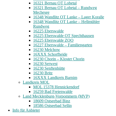
16321 Bernau OT Lobetal
16321 Bernau OT Lobetal – Rundweg
Mechesee
16348 Wandlitz OT Lanke – Lager Koralle
16348 Wandlitz OT Lanke – Hellmühler
Rundweg
16225 Eberswalde
16225 Eberswalde OT Spechthausen
16225 Eberswalde ZOO
16227 Eberswalde – Familiengarten
16230 Melchow
16XXX Schorfheide
16230 Chorin – Kloster Chorin
16230 Serwest
16230 Senftenhütte
16230 Britz
16XXX Landkreis Barnim
Landkreis MOL
MOL 15378 Hennickendorf
16259 Bad Freienwalde
Land Mecklenburg-Vorpommern (MVP)
18609 Ostseebad Binz
18586 Ostseebad Sellin
Info für Anbieter