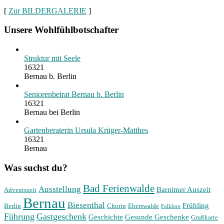
[
Zur BILDERGALERIE
]
Unsere Wohlfühlbotschafter
Struktur mit Seele
16321
Bernau b. Berlin
Seniorenbeirat Bernau b. Berlin
16321
Bernau bei Berlin
Gartenberaterin Ursula Krüger-Matthes
16321
Bernau
Was suchst du?
Bad Ferienwalde
Ausstellung
Barnimer Auszeit
Adventszeit
Bernau
Biesenthal
Frühling
Berlin
Chorin
Eberswalde
Folklore
Führung
Gastgeschenk
Geschichte
Gesunde Geschenke
Grußkarte