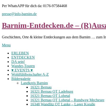
Skip
Per WhatsAPP für dich da: 0176-97584468
to
presse@info-barnim.de
content
Barnim-Entdecken.de – (R)Ausz
Geschichten, Orte & kleine Entdeckungen aus dem Barnim … zum I
Menu
ERLEBEN
ENTDECKEN
DA sein!
Wander-Touren
♥ EVENTS ♥
Wohlfühlbotschafter A-Z
Bildergalerie
Landkreis Barnim
16321 Bernau
16321 Bernau OT Ladeburg
16321 Bernau OT Lobetal
16321 Bernau OT Lobetal – Rundweg Mechesee
16348 Wandlitz OT Lanke – Lager Koralle