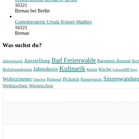
16321
Bernau bei Berlin
Gartenberaterin Ursula Krüger-Matthes
16321
Bernau
Was suchst du?
Bad Ferienwalde
Ausstellung
Barnimer Auszeit
Adventszeit
Berl
Kulinarik
Jahreskreis
Küche
Herbstwanderung
Kultur
LebensART-Tage
Sinneswander
Wohnzimmer
Picknick
Panketal
Rumpelstolz
Osterfest
Weihnachten
Werneuchen