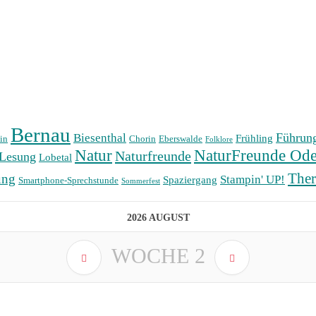
Bernau
Führun
Biesenthal
Frühling
in
Chorin
Eberswalde
Folklore
Natur
NaturFreunde Ode
Naturfreunde
Lesung
Lobetal
The
ung
Stampin' UP!
Spaziergang
Smartphone-Sprechstunde
Sommerfest
2026 AUGUST
WOCHE
2