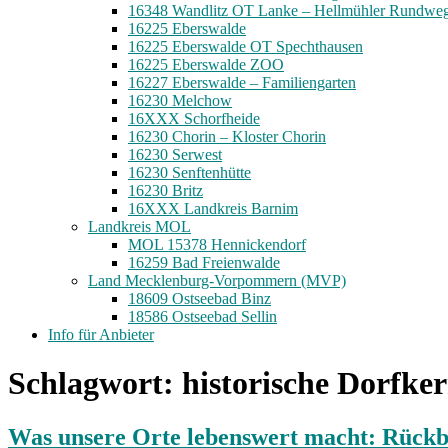
16348 Wandlitz OT Lanke – Hellmühler Rundwe
16225 Eberswalde
16225 Eberswalde OT Spechthausen
16225 Eberswalde ZOO
16227 Eberswalde – Familiengarten
16230 Melchow
16XXX Schorfheide
16230 Chorin – Kloster Chorin
16230 Serwest
16230 Senftenhütte
16230 Britz
16XXX Landkreis Barnim
Landkreis MOL
MOL 15378 Hennickendorf
16259 Bad Freienwalde
Land Mecklenburg-Vorpommern (MVP)
18609 Ostseebad Binz
18586 Ostseebad Sellin
Info für Anbieter
Schlagwort:
historische Dorfke
Was unsere Orte lebenswert macht: Rückb