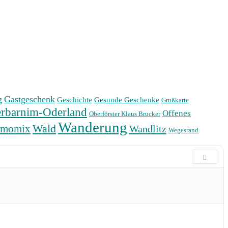
g
Gastgeschenk
Geschichte
Gesunde Geschenke
Grußkarte
rbarnim-Oderland
Offenes
Oberförster Klaus Brucker
Wanderung
Wald
rmomix
Wandlitz
Wegesrand